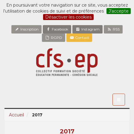
En poursuivant votre navigation sur ce site, vous acceptez
l’utilisation de cookies de suivi et de préférences
J’accepte
Désactiver les cookies
Inscription
Facebook
Instagram
RSS
RGPD
Contact
Toggle
navigati
Accueil
2017
2017