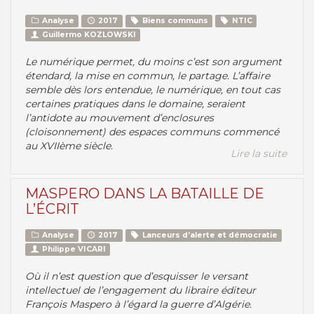
Analyse
2017
Biens communs
NTIC
Guillermo KOZLOWSKI
Le numérique permet, du moins c’est son argument
étendard, la mise en commun, le partage. L’affaire
semble dès lors entendue, le numérique, en tout cas
certaines pratiques dans le domaine, seraient
l’antidote au mouvement d’enclosures
(cloisonnement) des espaces communs commencé
au XVIIème siècle.
Lire la suite
MASPERO DANS LA BATAILLE DE
L’ÉCRIT
Analyse
2017
Lanceurs d’alerte et démocratie
Philippe VICARI
Où il n’est question que d’esquisser le versant
intellectuel de l’engagement du libraire éditeur
François Maspero à l’égard la guerre d’Algérie.