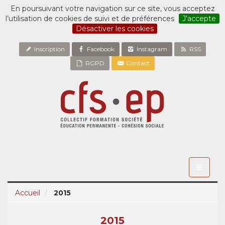
En poursuivant votre navigation sur ce site, vous acceptez
l’utilisation de cookies de suivi et de préférences
J’accepte
Désactiver les cookies
Inscription
Facebook
Instagram
RSS
RGPD
Contact
Toggle
navigati
Accueil
2015
2015