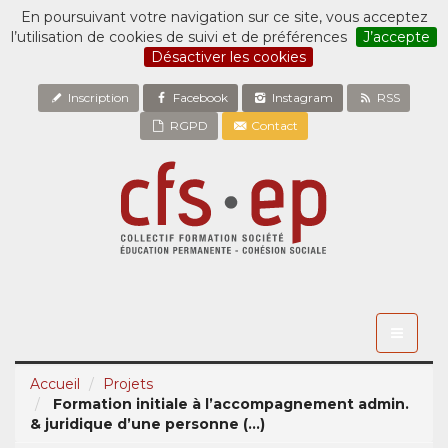
En poursuivant votre navigation sur ce site, vous acceptez
l’utilisation de cookies de suivi et de préférences
J’accepte
Désactiver les cookies
Inscription
Facebook
Instagram
RSS
RGPD
Contact
Toggle
navigati
Accueil
Projets
Formation initiale à l’accompagnement admin.
& juridique d’une personne (...)