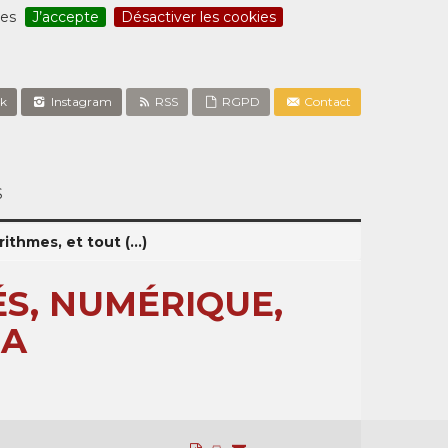
ces
J’accepte
Désactiver les cookies
k
Instagram
RSS
RGPD
Contact
S
thmes, et tout (...)
ÉS, NUMÉRIQUE,
ÇA