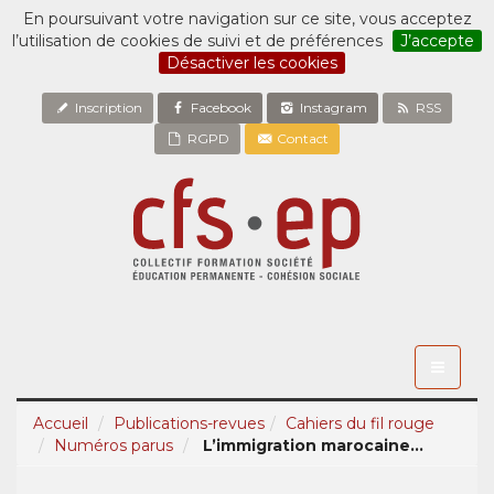
En poursuivant votre navigation sur ce site, vous acceptez
l’utilisation de cookies de suivi et de préférences
J’accepte
Désactiver les cookies
Inscription
Facebook
Instagram
RSS
RGPD
Contact
Toggle
navigati
Accueil
Publications-revues
Cahiers du fil rouge
Numéros parus
L’immigration marocaine...