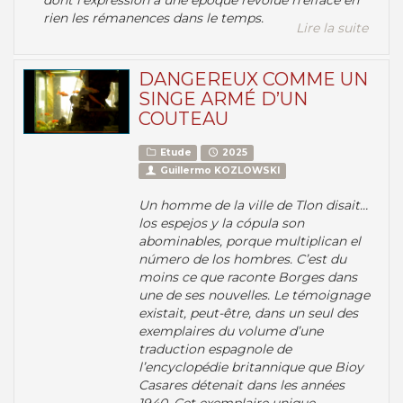
dont l’expression à une époque révolue n’efface en
rien les rémanences dans le temps.
Lire la suite
DANGEREUX COMME UN
SINGE ARMÉ D’UN
COUTEAU
Etude
2025
Guillermo KOZLOWSKI
Un homme de la ville de Tlon disait…
los espejos y la cópula son
abominables, porque multiplican el
número de los hombres
. C’est du
moins ce que raconte Borges dans
une de ses nouvelles. Le témoignage
existait, peut-être, dans un seul des
exemplaires du volume d’une
traduction espagnole de
l’encyclopédie britannique que Bioy
Casares détenait dans les années