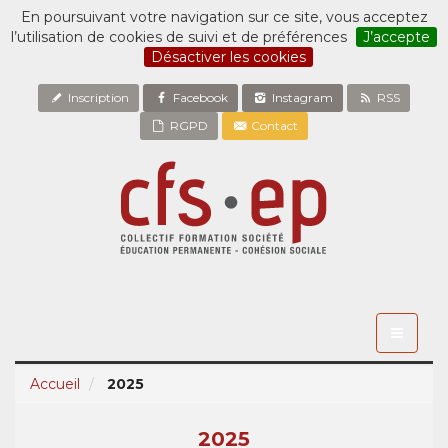
En poursuivant votre navigation sur ce site, vous acceptez
l’utilisation de cookies de suivi et de préférences
J’accepte
Désactiver les cookies
Inscription
Facebook
Instagram
RSS
RGPD
Contact
Toggle
navigati
Accueil
2025
2025