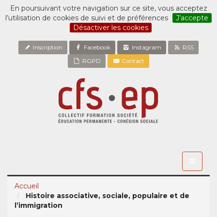
En poursuivant votre navigation sur ce site, vous acceptez
l’utilisation de cookies de suivi et de préférences
J’accepte
Désactiver les cookies
Inscription
Facebook
Instagram
RSS
RGPD
Contact
Toggle
navigati
Accueil
Histoire associative, sociale, populaire et de
l’immigration