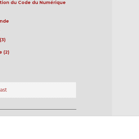
ation du Code du Numérique
onde
)
(3)
 (2)
ast