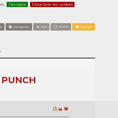
ces
J’accepte
Désactiver les cookies
k
Instagram
RSS
RGPD
Contact
S
F PUNCH