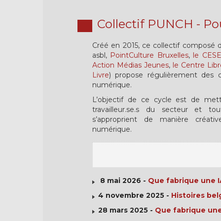
Collectif PUNCH - Po
Créé en 2015, ce collectif composé de
asbl,
PointCulture Bruxelles
,
le CES
Action Médias Jeunes
,
le Centre Lib
Livre
) propose régulièrement des co
numérique.
L’objectif de ce cycle est de me
travailleur.se.s du secteur et t
s’approprient de manière créativ
numérique.
8 mai 2026 -
Que fabrique une I
4 novembre 2025 -
Histoires bel
28 mars 2025 -
Que fabrique une