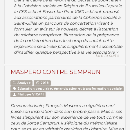
Dans le cadre de la réforme du décret de 2004 relatif
à la Cohésion sociale en Région de Bruxelles-Capitale,
le CFS asbl et Ensemble Pour 1060 asbl ont proposé
aux associations partenaires de la Cohésion sociale à
Saint-Gilles un parcours de concertation visant à
formuler un avis sur le nouveau décret à l’attention
du ministre compétent. Illustration de la prégnance
de la participation dans le champ du social, cette
expérience serait-elle plus singulièrement susceptible
d’insuffler quelque perspective à la vie associative ?
Lire la suite
MASPERO CONTRE SEMPRUN
Analyse
2018
Education populaire, émancipation et transformation sociale
Philippe VICARI
Devenu écrivain, François Maspero a régulièrement
puisé son inspiration dans son propre passé. Mais si ses
livres s’appuient sur son expérience de vie tout comme
ceux de Jorge Semprun, il s’éloigne du mémorialiste
pour se muer en véritable praticien de l’histoire. Mise en