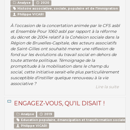
Analyse
2020
Histoire associative, sociale, populaire et de l’immigration
Philippe VICARI
À l’occasion de la concertation animée par le CFS asbl
et Ensemble Pour 1060 asbl par rapport à la réforme
du décret de 2004 relatif à la Cohésion sociale dans la
Région de Bruxelles-Capitale, des acteurs associatifs
de Saint-Gilles ont souhaité mener une réflexion de
fond sur les évolutions du travail social en dehors de
toute attente politique. Témoignage de la
promptitude à la mobilisation dans le champ du
social, cette initiative serait-elle plus particulièrement
susceptible d’instiller quelque renouveau à la vie
associative ?
Lire la suite
ENGAGEZ-VOUS, QU’IL DISAIT !
Analyse
2019
Education populaire, émancipation et transformation sociale
Philippe VICARI