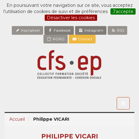
En poursuivant votre navigation sur ce site, vous acceptez
l’utilisation de cookies de suivi et de préférences
J’accepte
Désactiver les cookies
Inscription
Facebook
Instagram
RSS
RGPD
Contact
Toggle
navigati
Accueil
Philippe VICARI
PHILIPPE VICARI