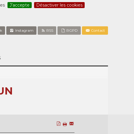
ces
J’accepte
Désactiver les cookies
k
Instagram
RSS
RGPD
Contact
S
UN