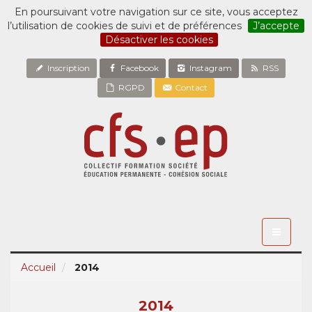
En poursuivant votre navigation sur ce site, vous acceptez
l’utilisation de cookies de suivi et de préférences
J’accepte
Désactiver les cookies
Inscription
Facebook
Instagram
RSS
RGPD
Contact
Toggle
navigati
Accueil
2014
2014