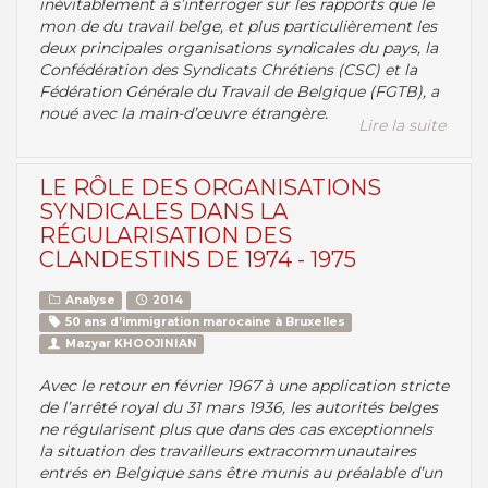
inévitablement à s’interroger sur les rapports que le
mon de du travail belge, et plus particulièrement les
deux principales organisations syndicales du pays, la
Confédération des Syndicats Chrétiens (CSC) et la
Fédération Générale du Travail de Belgique (FGTB), a
noué avec la main-d’œuvre étrangère.
Lire la suite
LE RÔLE DES ORGANISATIONS
SYNDICALES DANS LA
RÉGULARISATION DES
CLANDESTINS DE 1974 - 1975
Analyse
2014
50 ans d’immigration marocaine à Bruxelles
Mazyar KHOOJINIAN
Avec le retour en février 1967 à une application stricte
de l’arrêté royal du 31 mars 1936, les autorités belges
ne régularisent plus que dans des cas exceptionnels
la situation des travailleurs extracommunautaires
entrés en Belgique sans être munis au préalable d’un