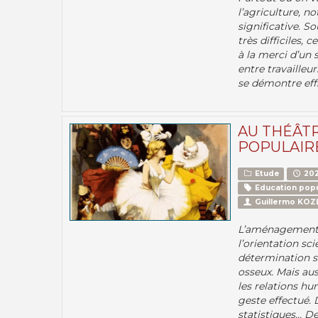
l’agriculture, n
significative. S
très difficiles, 
à la merci d’un 
entre travailleu
se démontre eff
AU THÉÂTR
POPULAIR
Etude
202
Education popu
Guillermo KO
L’aménagement s
l’orientation sci
détermination sc
osseux. Mais auss
les relations h
geste effectué. 
statistiques… De