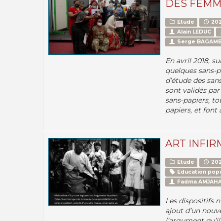
DES FEMM
Etude
202
Alain LEDUC
Serge BAGAM
En avril 2018, su
quelques sans-pa
d’étude des san
sont validés pa
sans-papiers, t
papiers, et font
ART INFIR
Etude
202
Education popu
Fadma AMJAH
Les dispositifs
ajout d’un nouv
l’argument qu’il