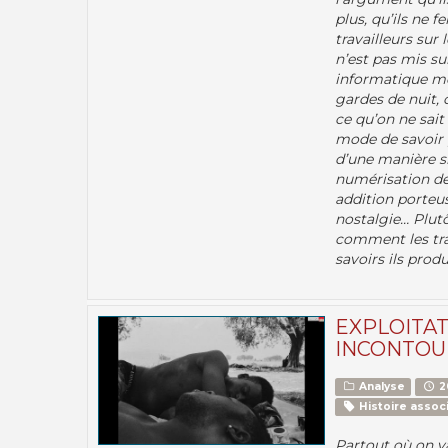
plus, qu’ils ne f
travailleurs sur 
n’est pas mis su
informatique mod
gardes de nuit, 
ce qu’on ne sait
mode de savoir 
d’une manière si
numérisation de
addition porteus
nostalgie… Plut
comment les tra
savoirs ils produ
EXPLOITAT
INCONTOU
Analyse
2
Histoire associ
Partout où on v