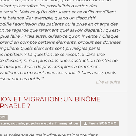
eraient qu’accroître les possibilités d’action des
le terrain. Mais ce qu’ils détruisent et ce qu’ils modifient
r la balance. Par exemple, quand un dispositif
ifie l’admission des patients ou la prise en charge des
on ne regarde que rarement quel savoir disparaît : qu’est-
 plus faire ? Mais aussi, qu’est-ce qu’on invente ? Chaque
prend en compte certains éléments, produit ses données
ngulière. Quels éléments sont privilégiés par la
s hôpitaux ? La question ne se résout ni dans une
e d’espoir, ni non plus dans une soustraction teintée de
ôt quelque chose de plus complexe à examiner :
vailleurs composent avec ces outils ? Mais aussi, quels
isent sur ces outils ?
Lire la suite
ION ET MIGRATION : UN BINÔME
RNABLE ?
021
ative, sociale, populaire et de l’immigration
Paola BONOMO
a, la présence de main-d’œuvre migrante dans