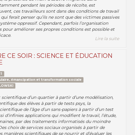
otamment pendant les périodes de récolte, est
ouvent, ces travailleurs sont dans des conditions de travail
ce qui ferait penser qu’ils ne sont que des victimes passives
système oppressif. Cependant, parfois l’organisation
rs pour améliorer ses propres conditions est possible et
icace.
Lire la suite
E CE SOIR : SCIENCE ET ÉDUCATION
E
1
laire, émancipation et transformation sociale
ZLOWSKI
cientifique d’un quartier à partir d’une modélisation,
entifique des élèves à partir de tests psys, la
ientifique de l’âge d’un sans-papiers à partir d’un test
i d’infinies applications qui modifient le travail, l’étude,
umaines, par des traitements informatisés du moindre
Des choix de services sociaux organisés à partir de
s manières scientifiques de se nourrir et d’évaluer les