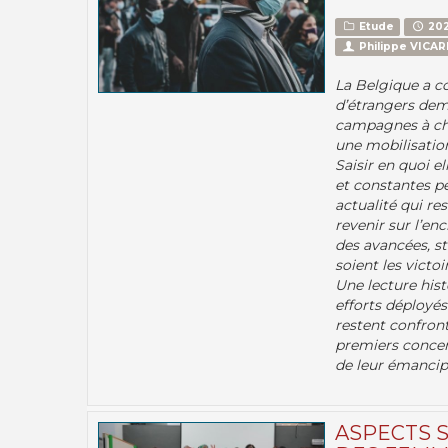
Etude
202
Philippe VICAR
La Belgique a c
d’étrangers deme
campagnes à cha
une mobilisation
Saisir en quoi e
et constantes p
actualité qui r
revenir sur l’e
des avancées, st
soient les victoi
Une lecture hist
efforts déployés 
restent confront
premiers concern
de leur émancipa
ASPECTS 