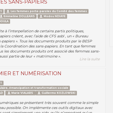
ES SANS-PAPIERS
1
Les femmes porte-paroles du Comité des femmes
Emmeline DOLLEANS
Modou NDIAYE
BOULA
ite à l’interpellation de certains partis politiques,
piers créent, avec l’aide de CFS asbl , un « Bureau
s-papiers ». Tous les documents produits par le BESP
r la Coordination des sans-papiers. En tant que femmes
ous les documents produits ont associé des femmes sans-
 aussi partie de leur « matrimoine ».
Lire la suite
MIER ET NUMÉRISATION
1
laire, émancipation et transformation sociale
AD
Marie VIALARS
Guillermo KOZLOWSKI
 numériques se présentent très souvent comme le simple
eau possible. On implémente ces outils digitaux avec
s sont simplement une aide, qu’ils n’apportent qu’un