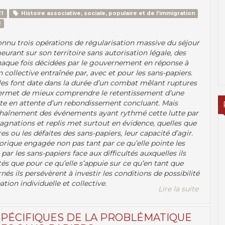
1
Histoire associative, sociale, populaire et de l’immigration
I
onnu trois opérations de régularisation massive du séjour
urant sur son territoire sans autorisation légale, des
que fois décidées par le gouvernement en réponse à
 collective entraînée par, avec et pour les sans-papiers.
lles font date dans la durée d’un combat mêlant ruptures
ermet de mieux comprendre le retentissement d’une
este en attente d’un rebondissement concluant. Mais
nchaînement des événements ayant rythmé cette lutte par
agnations et replis met surtout en évidence, quelles que
res ou les défaites des sans-papiers, leur capacité d’agir.
orique engagée non pas tant par ce qu’elle pointe les
par les sans-papiers face aux difficultés auxquelles ils
és que pour ce qu’elle s’appuie sur ce qu’en tant que
és ils persévèrent à investir les conditions de possibilité
tion individuelle et collective.
Lire la suite
SPÉCIFIQUES DE LA PROBLÉMATIQUE