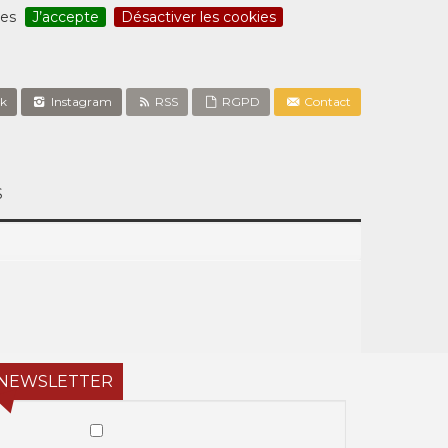
ces
J’accepte
Désactiver les cookies
k
Instagram
RSS
RGPD
Contact
S
NEWSLETTER