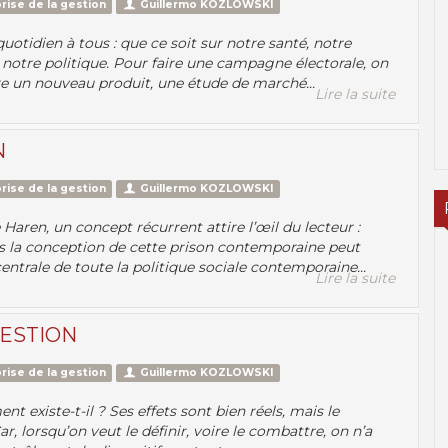
rise de la gestion
Guillermo KOZLOWSKI
otidien à tous : que ce soit sur notre santé, notre
ou notre politique. Pour faire une campagne électorale, on
re un nouveau produit, une étude de marché...
Lire la suite
N
rise de la gestion
Guillermo KOZLOWSKI
Haren, un concept récurrent attire l’œil du lecteur :
ns la conception de cette prison contemporaine peut
centrale de toute la politique sociale contemporaine...
Lire la suite
GESTION
rise de la gestion
Guillermo KOZLOWSKI
 existe-t-il ? Ses effets sont bien réels, mais le
 lorsqu’on veut le définir, voire le combattre, on n’a