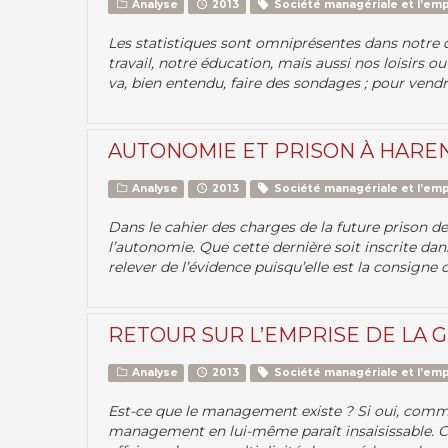
Analyse
2013
Société managériale et l’emp
Les statistiques sont omniprésentes dans notre qu
travail, notre éducation, mais aussi nos loisirs 
va, bien entendu, faire des sondages ; pour vend
AUTONOMIE ET PRISON À HARE
Analyse
2013
Société managériale et l’emp
Dans le cahier des charges de la future prison de 
l’autonomie. Que cette dernière soit inscrite da
relever de l’évidence puisqu’elle est la consigne 
RETOUR SUR L’EMPRISE DE LA 
Analyse
2013
Société managériale et l’emp
Est-ce que le management existe ? Si oui, comment
management en lui-même paraît insaisissable. Car,