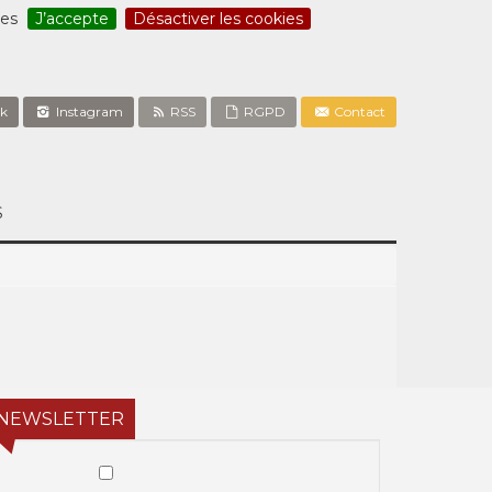
ces
J’accepte
Désactiver les cookies
k
Instagram
RSS
RGPD
Contact
S
NEWSLETTER