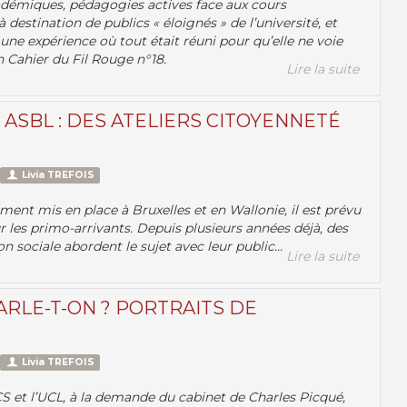
académiques, pédagogies actives face aux cours
destination de publics « éloignés » de l’université, et
une expérience où tout était réuni pour qu’elle ne voie
un Cahier du Fil Rouge n°18.
Lire la suite
ASBL : DES ATELIERS CITOYENNETÉ
Livia TREFOIS
ment mis en place à Bruxelles et en Wallonie, il est prévu
 les primo-arrivants. Depuis plusieurs années déjà, des
n sociale abordent le sujet avec leur public...
Lire la suite
PARLE-T-ON ? PORTRAITS DE
Livia TREFOIS
S et l’UCL, à la demande du cabinet de Charles Picqué,