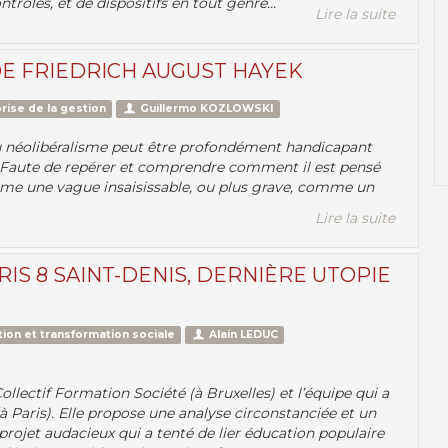
trôles, et de dispositifs en tout genre...
Lire la suite
DE FRIEDRICH AUGUST HAYEK
rise de la gestion
Guillermo KOZLOWSKI
u néolibéralisme peut être profondément handicapant
e. Faute de repérer et comprendre comment il est pensé
omme une vague insaisissable, ou plus grave, comme un
Lire la suite
RIS 8 SAINT-DENIS, DERNIÈRE UTOPIE
ion et transformation sociale
Alain LEDUC
ollectif Formation Société (à Bruxelles) et l’équipe qui a
(à Paris). Elle propose une analyse circonstanciée et un
projet audacieux qui a tenté de lier éducation populaire