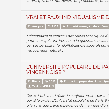
affaire qu’a une multiplicité de procédures, de con
VRAI ET FAUX INDIVIDUALISME 
Analyse
2013
Société managériale et l’emp
Méconnaître le contenu des textes théoriques d
pour ceux qui s’intéressent à la question social
par ses partisans, le néolibéralisme apparaît c
mouvement naturel...
L’UNIVERSITÉ POPULAIRE DE PA
VINCENNOISE ?
Etude
2013
Education populaire, émancipat
Yvette MOULIN
Cette étude a été réalisée conjointement par le C
porté le projet d’Université populaire de Paris 8 
bilan critique d’une expérience de 4 années d’un 