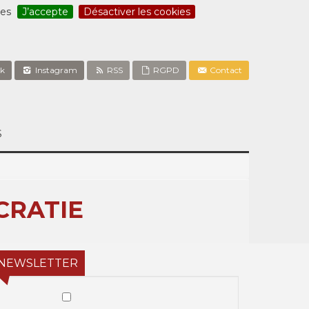
ces
J’accepte
Désactiver les cookies
k
Instagram
RSS
RGPD
Contact
S
CRATIE
NEWSLETTER