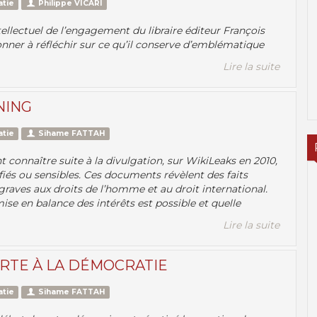
atie
Philippe VICARI
tellectuel de l’engagement du libraire éditeur François
onner à réfléchir sur ce qu’il conserve d’emblématique
Lire la suite
NING
atie
Sihame FATTAH
connaître suite à la divulgation, sur WikiLeaks en 2010,
iés ou sensibles. Ces documents révèlent des faits
 graves aux droits de l’homme et au droit international.
 mise en balance des intérêts est possible et quelle
Lire la suite
ERTE À LA DÉMOCRATIE
atie
Sihame FATTAH