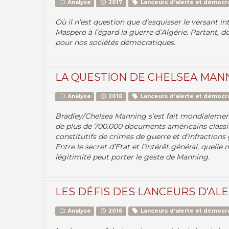
Analyse
2017
Lanceurs d’alerte et démocr
Où il n’est question que d’esquisser le versant in
Maspero à l’égard la guerre d’Algérie. Partant, d
pour nos sociétés démocratiques.
LA QUESTION DE CHELSEA MAN
Analyse
2016
Lanceurs d’alerte et démocr
Bradley/Chelsea Manning s’est fait mondialement 
de plus de 700.000 documents américains classif
constitutifs de crimes de guerre et d’infractions
Entre le secret d’Etat et l’intérêt général, quelle
légitimité peut porter le geste de Manning.
LES DÉFIS DES LANCEURS D’AL
Analyse
2016
Lanceurs d’alerte et démocr