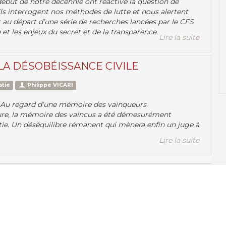
 début de notre décennie ont réactivé la question de
, ils interrogent nos méthodes de lutte et nous alertent
it au départ d’une série de recherches lancées par le CFS
 et les enjeux du secret et de la transparence.
Lire la suite
 LA DÉSOBÉISSANCE CIVILE
atie
Philippe VICARI
er. Au regard d’une mémoire des vainqueurs
ure, la mémoire des vaincus a été démesurément
ie. Un déséquilibre rémanent qui mènera enfin un juge à
Lire la suite