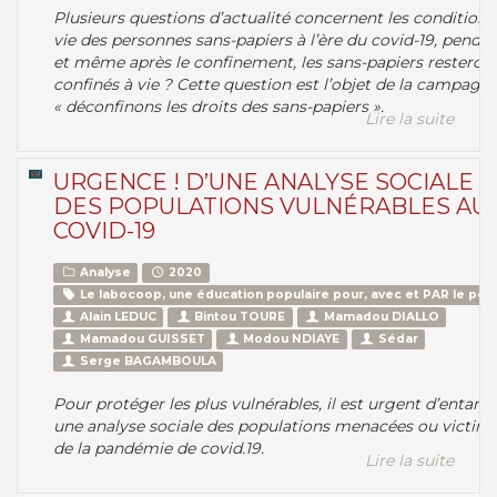
Plusieurs questions d’actualité concernent les conditions
vie des personnes sans-papiers à l’ère du covid-19, penda
et même après le confinement, les sans-papiers resteront
confinés à vie ? Cette question est l’objet de la campagne
« déconfinons les droits des sans-papiers ».
Lire la suite
URGENCE ! D’UNE ANALYSE SOCIALE
DES POPULATIONS VULNÉRABLES AU
COVID-19
Analyse
2020
Le labocoop, une éducation populaire pour, avec et PAR le peu
Alain LEDUC
Bintou TOURE
Mamadou DIALLO
Mamadou GUISSET
Modou NDIAYE
Sédar
Serge BAGAMBOULA
Pour protéger les plus vulnérables, il est urgent d’entam
une analyse sociale des populations menacées ou victim
de la pandémie de covid.19.
Lire la suite