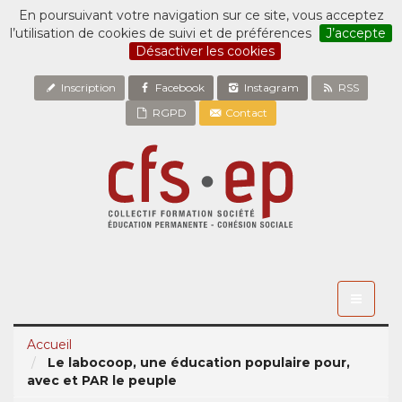
En poursuivant votre navigation sur ce site, vous acceptez
l’utilisation de cookies de suivi et de préférences
J’accepte
Désactiver les cookies
Inscription
Facebook
Instagram
RSS
RGPD
Contact
Toggle
navigati
Accueil
Le labocoop, une éducation populaire pour,
avec et PAR le peuple