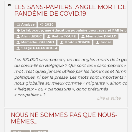
LES SANS-PAPIERS, ANGLE MORT DE 
PANDÉMIE DE COVID.19
Analyse
2020
Le labocoop, une éducation populaire pour, avec et PAR le peu
Alain LEDUC
Bintou TOURE
Mamadou DIALLO
Mamadou GUISSET
Modou NDIAYE
Sédar
Serge BAGAMBOULA
Les 100.000 sans-papiers, un des angles morts de la gest
du covid-19 en Belgique ? Qui sont les « sans-papiers » ? 
mot n’est quasi jamais utilisé par les hommes et femme
politiques, ni par la presse. Les mots sont importants : on
nous globalise au mieux comme « migrants », sinon co
« illégaux » ou « clandestins », donc présumés
« coupables » ?
Lire la suite
NOUS NE SOMMES PAS QUE NOUS-
MÊMES…