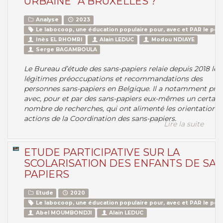
URBAINE" À BRUXELLES ?
Analyse
2023
Le labocoop, une éducation populaire pour, avec et PAR le peu
Inès EL RHOMRI
Alain LEDUC
Modou NDIAYE
Serge BAGAMBOULA
Le Bureau d’étude des sans-papiers relaie depuis 2018 les
légitimes préoccupations et recommandations des
personnes sans-papiers en Belgique. Il a notamment pro
avec, pour et par des sans-papiers eux-mêmes un certain
nombre de recherches, qui ont alimenté les orientations 
actions de la Coordination des sans-papiers.
Lire la suite
ETUDE PARTICIPATIVE SUR LA
SCOLARISATION DES ENFANTS DE SAN
PAPIERS
Etude
2020
Le labocoop, une éducation populaire pour, avec et PAR le peu
Abel MOUMBONDJI
Alain LEDUC