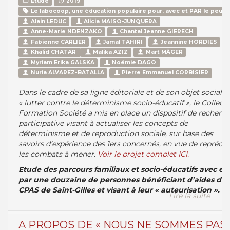
Etude
2019
Le labocoop, une éducation populaire pour, avec et PAR le peupl
Alain LEDUC
Alicia MAISO-JUNQUERA
Anne-Marie NDENZAKO
Chantal Jeanne GIERECH
Fabienne CARLIER
Jamal TAHIRI
Jeannine HORDIES
Khalid CHATAR
Malika AZIZ
Mart MÄGER
Myriam Erika GALSKA
Noémie DAGO
Nuria ALVAREZ-BATALLA
Pierre Emmanuel CORBISIER
Dans le cadre de sa ligne éditoriale et de son objet social
« lutter contre le déterminisme socio-éducatif », le Collecti
Formation Société a mis en place un dispositif de recherc
participative visant à actualiser les concepts de
déterminisme et de reproduction sociale, sur base des
savoirs d’expérience des 1ers concernés, en vue de reprécis
les combats à mener.
Voir le projet complet ICI.
Etude des parcours familiaux et socio-éducatifs avec et
par une douzaine de personnes bénéficiant d’aides du
CPAS de Saint-Gilles et visant à leur « auteurisation ».
Lire la suite
A PROPOS DE « NOUS NE SOMMES PAS