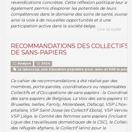
revendications concrètes. Cette réflexion politique leur a
également permis d’explorer les potentiels de leurs
compétences dans le domaine des soins de santé, ouvrant
ainsi la voie à de nouvelles opportunités et à une
participation active dans la société belge.
Lire la suite
RECOMMANDATIONS DES COLLECTIFS
DE SANS-PAPIERS
Analyse
2024
Le labocoop, une éducation populaire pour, avec et PAR le peupl
Ce cahier de recommandations a été réalisé par des
membres, porte-paroles, coordinateurs ou responsables de
Collectifs et d’Occupations de sans-papiers : la Coordinati
des sans-papiers de Belgique, La Voix des sans-papiers VSP
Bruxelles, Ixelles, Family, Molenbeek, Defacqz, VSP L’hos-
pitalière, VSP Saint-Josse (ex Collectif Ebola), VSP Verviers,
VSP Liège, le Comité des femmes sans-papiers (incluant la
Ligue des travailleuses domestiques de la CSC), le Collectif
des réfugiés afghans, le Collectif latino pour la