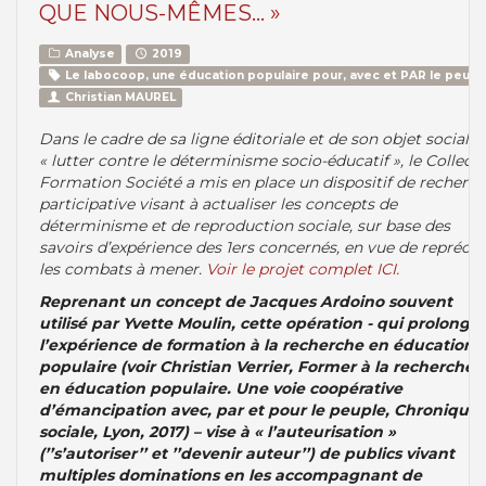
QUE NOUS-MÊMES... »
Analyse
2019
Le labocoop, une éducation populaire pour, avec et PAR le peupl
Christian MAUREL
Dans le cadre de sa ligne éditoriale et de son objet social
« lutter contre le déterminisme socio-éducatif », le Collecti
Formation Société a mis en place un dispositif de recherc
participative visant à actualiser les concepts de
déterminisme et de reproduction sociale, sur base des
savoirs d’expérience des 1ers concernés, en vue de reprécis
les combats à mener.
Voir le projet complet ICI.
Reprenant un concept de Jacques Ardoino souvent
utilisé par Yvette Moulin, cette opération - qui prolonge
l’expérience de formation à la recherche en éducation
populaire (voir Christian Verrier, Former à la recherche
en éducation populaire. Une voie coopérative
d’émancipation avec, par et pour le peuple, Chronique
sociale, Lyon, 2017) – vise à « l’auteurisation »
(’’s’autoriser’’ et ’’devenir auteur’’) de publics vivant
multiples dominations en les accompagnant de