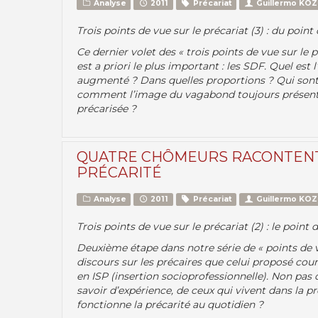
Analyse
2011
Précariat
Guillermo KO
Trois points de vue sur le précariat (3) : du poin
Ce dernier volet des « trois points de vue sur le 
est a priori le plus important : les SDF. Quel est l
augmenté ? Dans quelles proportions ? Qui sont c
comment l’image du vagabond toujours présente à 
précarisée ?
QUATRE CHÔMEURS RACONTENT
PRÉCARITÉ
Analyse
2011
Précariat
Guillermo KO
Trois points de vue sur le précariat (2) : le poin
Deuxième étape dans notre série de « points de vu
discours sur les précaires que celui proposé co
en ISP (insertion socioprofessionnelle). Non pas
savoir d’expérience, de ceux qui vivent dans la 
fonctionne la précarité au quotidien ?