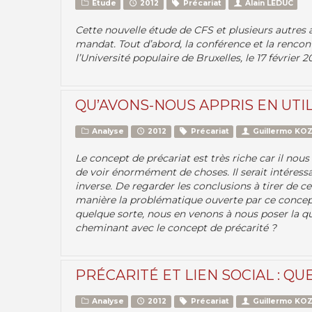
Etude
2012
Précariat
Alain LEDUC
Cette nouvelle étude de CFS et plusieurs autres 
mandat. Tout d’abord, la conférence et la rencon
l’Université populaire de Bruxelles, le 17 février 201
QU’AVONS-NOUS APPRIS EN UTIL
Analyse
2012
Précariat
Guillermo KO
Le concept de précariat est très riche car il nou
de voir énormément de choses. Il serait intéress
inverse. De regarder les conclusions à tirer de 
manière la problématique ouverte par ce concept
quelque sorte, nous en venons à nous poser la q
cheminant avec le concept de précarité ?
PRÉCARITÉ ET LIEN SOCIAL : QU
Analyse
2012
Précariat
Guillermo KO