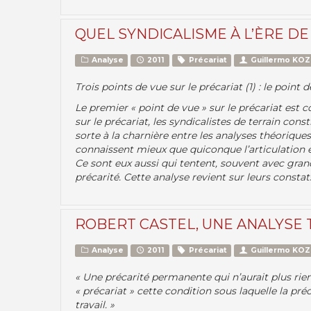
QUEL SYNDICALISME À L’ÈRE DE
Analyse
2011
Précariat
Guillermo KO
Trois points de vue sur le précariat (1) : le point
Le premier « point de vue » sur le précariat est 
sur le précariat, les syndicalistes de terrain con
sorte à la charnière entre les analyses théoriques
connaissent mieux que quiconque l’articulation entr
Ce sont eux aussi qui tentent, souvent avec grand
précarité. Cette analyse revient sur leurs constats,
ROBERT CASTEL, UNE ANALYSE
Analyse
2011
Précariat
Guillermo KO
« Une précarité permanente qui n’aurait plus rien
« précariat » cette condition sous laquelle la pré
travail. »