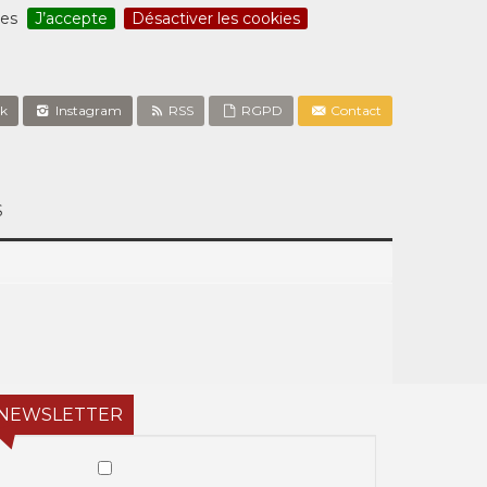
ces
J’accepte
Désactiver les cookies
k
Instagram
RSS
RGPD
Contact
S
NEWSLETTER