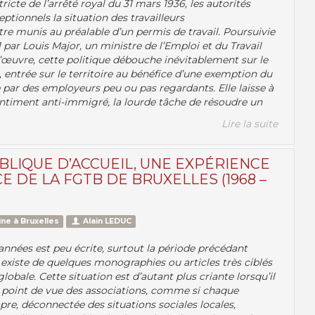
ricte de l’arrêté royal du 31 mars 1936, les autorités
ptionnels la situation des travailleurs
e munis au préalable d’un permis de travail. Poursuivie
par Louis Major, un ministre de l’Emploi et du Travail
’œuvre, cette politique débouche inévitablement sur le
ntrée sur le territoire au bénéfice d’une exemption du
 par des employeurs peu ou pas regardants. Elle laisse à
entiment anti-immigré, la lourde tâche de résoudre un
Lire la suite
BLIQUE D’ACCUEIL, UNE EXPÉRIENCE
 DE LA FGTB DE BRUXELLES (1968 –
ne à Bruxelles
Alain LEDUC
 années est peu écrite, surtout la période précédant
l existe de quelques monographies ou articles très ciblés
globale. Cette situation est d’autant plus criante lorsqu’il
du point de vue des associations, comme si chaque
opre, déconnectée des situations sociales locales,