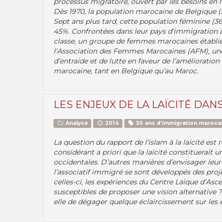
processus migratoire, ouvert par les besoins en 
Dès 1970, la population marocaine de Belgique 
Sept ans plus tard, cette population féminine (36
45%. Confrontées dans leur pays d’immigration à 
classe, un groupe de femmes marocaines établies 
l’Association des Femmes Marocaines (AFM), une 
d’entraide et de lutte en faveur de l’amélioratio
marocaine, tant en Belgique qu’au Maroc.
LES ENJEUX DE LA LAÏCITÉ DAN
Analyse
2014
50 ans d’immigration marocai
La question du rapport de l’islam à la laïcité es
considérant a priori que la laïcité constituerait u
occidentales. D’autres manières d’envisager leu
l’associatif immigré se sont développés des proje
celles-ci, les expériences du Centre Laïque d’As
susceptibles de proposer une vision alternative 
elle de dégager quelque éclaircissement sur les e