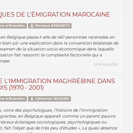
QUES DE L’ÉMIGRATION MAROCAINE
ne à Bruxelles
Monique RENAERTS
n Belgique passe-t-elle de 461 personnes recensées en
 bien sûr une explication dans la convention bilatérale de
examen de la situation socio-économique dans laquelle
ation fait ressortir la complexité factorielle qui a
rope.
Lire la suite
E L’IMMIGRATION MAGHRÉBINE DANS
 (1970 - 2001)
ne à Bruxelles
Catherine JACQUES
, voire des psychologues, l’histoire de l’immigration
igrantes, en Belgique apparaît comme un parent pauvre
nombreux éclairages sociologiques, psychologiques ou
 fait l’objet que de très peu d’études ». La quasi absence