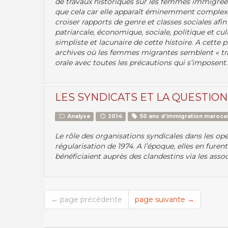
de travaux historiques sur les femmes immigrée
que cela car elle apparaît éminemment complexe. En
croiser rapports de genre et classes sociales afi
patriarcale, économique, sociale, politique et cult
simpliste et lacunaire de cette histoire. A cette pr
archives où les femmes migrantes semblent « tran
orale avec toutes les précautions qui s’imposent.
LES SYNDICATS ET LA QUESTIO
Analyse
2014
50 ans d’immigration marocai
Le rôle des organisations syndicales dans les op
régularisation de 1974. A l’époque, elles en furen
bénéficiaient auprès des clandestins via les assoc
← page précédente
page suivante →