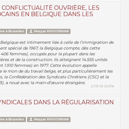
 CONFLICTUALITÉ OUVRIÈRE, LES
CAINS EN BELGIQUE DANS LES
ne à Bruxelles
Mazyar KHOOJINIAN
 Belgique est intimement liée à celle de l’immigration de
ent spécial de 1967, la Belgique compte, dès cette
 406 femmes), occupés pour la plupart dans les
res et de la construction. Ils atteignent 14.555 unités
nt 1.910 femmes) en 1977. Cette évolution appelle
e le mon de du travail belge, et plus particulièrement les
s, la Confédération des Syndicats Chrétiens (CSC) et la
B), a noué avec la main-d’œuvre étrangère.
Lire la suite
YNDICALES DANS LA RÉGULARISATION
ne à Bruxelles
Mazyar KHOOJINIAN