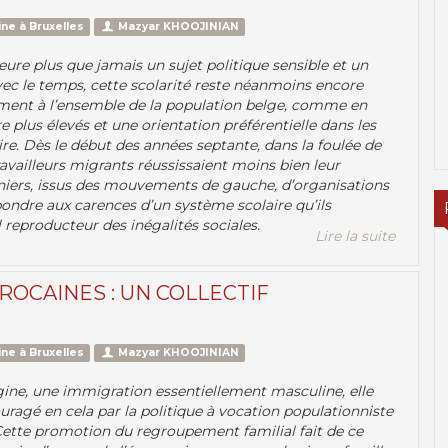
ne à Bruxelles
Mazyar KHOOJINIAN
eure plus que jamais un sujet politique sensible et un
avec le temps, cette scolarité reste néanmoins encore
ent à l’ensemble de la population belge, comme en
e plus élevés et une orientation préférentielle dans les
re. Dès le début des années septante, dans la foulée de
availleurs migrants réussissaient moins bien leur
nniers, issus des mouvements de gauche, d’organisations
pondre aux carences d’un système scolaire qu’ils
reproducteur des inégalités sociales.
Lire la suite
ROCAINES : UN COLLECTIF
ne à Bruxelles
Mazyar KHOOJINIAN
igine, une immigration essentiellement masculine, elle
uragé en cela par la politique à vocation populationniste
Cette promotion du regroupement familial fait de ce