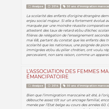
Analyse
2014
50 ans d’immigration marocai
La scolarité des enfants d’origine étrangère dem
enjeu social majeur. Si elle a fortement évolué 
marquée par une moindre réussite comparativem
attestent des taux de retard et/ou d’échec scolair
filières de relégation de l’enseignement secondai
mai 68, partant du constat que les enfants des tr
scolarité que les nationaux, une poignée de pio
immigrées et/ou du pilier chrétien, ont voulu ré
percevaient, non sans raison, comme un appareil 
L’ASSOCIATION DES FEMMES MA
ÉMANCIPATOIRE
Analyse
2014
50 ans d’immigration marocai
Bien que l’immigration marocaine ait été, à l’or
débouche assez tôt sur un ancrage familial, enco
menée par l’Etat belge au cours des années 60. 