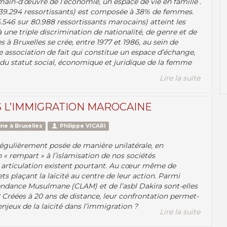
main-d’œuvre de l’économie, un espace de vie en famille .
(39.294 ressortissants) est composée à 38% de femmes.
.546 sur 80.988 ressortissants marocains) atteint les
une triple discrimination de nationalité, de genre et de
à Bruxelles se crée, entre 1977 et 1986, au sein de
association de fait qui constitue un espace d’échange,
n du statut social, économique et juridique de la femme
Lire la suite
S L’IMMIGRATION MAROCAINE
ne à Bruxelles
Philippe VICARI
t régulièrement posée de manière unilatérale, en
n « rempart » à l’islamisation de nos sociétés
r articulation existent pourtant. Au cœur même de
ts plaçant la laïcité au centre de leur action. Parmi
cendance Musulmane (CLAM) et de l’asbl Dakira sont-elles
? Créées à 20 ans de distance, leur confrontation permet-
njeux de la laïcité dans l’immigration ?
Lire la suite