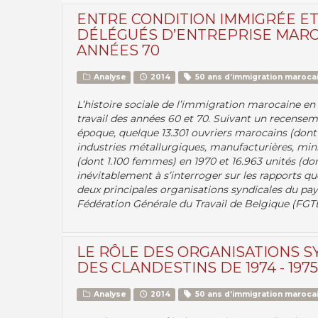
ENTRE CONDITION IMMIGRÉE ET
DÉLÉGUÉS D’ENTREPRISE MARO
ANNÉES 70
Analyse
2014
50 ans d’immigration marocai
L’histoire sociale de l’immigration marocaine en
travail des années 60 et 70. Suivant un recensem
époque, quelque 13.301 ouvriers marocains (dont
industries métallurgiques, manufacturières, miniè
(dont 1.100 femmes) en 1970 et 16.963 unités (do
inévitablement à s’interroger sur les rapports qu
deux principales organisations syndicales du pay
Fédération Générale du Travail de Belgique (FGT
LE RÔLE DES ORGANISATIONS S
DES CLANDESTINS DE 1974 - 1975
Analyse
2014
50 ans d’immigration marocai