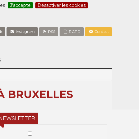
ces
J’accepte
Désactiver les cookies
k
Instagram
RSS
RGPD
Contact
S
À BRUXELLES
NEWSLETTER