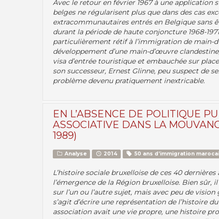
Avec le retour en février 1967 à une application st
belges ne régularisent plus que dans des cas exce
extracommunautaires entrés en Belgique sans êtr
durant la période de haute conjoncture 1968-1971 
particulièrement rétif à l’immigration de main-d
développement d’une main-d’œuvre clandestine, e
visa d’entrée touristique et embauchée sur place
son successeur, Ernest Glinne, peu suspect de s
problème devenu pratiquement inextricable.
EN L’ABSENCE DE POLITIQUE PU
ASSOCIATIVE DANS LA MOUVANCE
1989)
Analyse
2014
50 ans d’immigration marocai
L’histoire sociale bruxelloise de ces 40 dernières
l’émergence de la Région bruxelloise. Bien sûr, i
sur l’un ou l’autre sujet, mais avec peu de vision 
s’agit d’écrire une représentation de l’histoire 
association avait une vie propre, une histoire pr