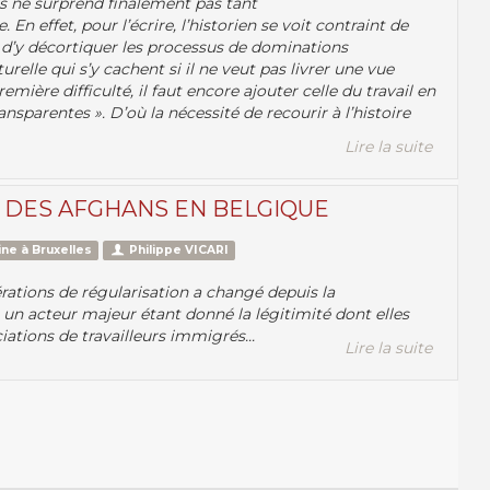
s ne surprend finalement pas tant
 effet, pour l’écrire, l’historien se voit contraint de
n d’y décortiquer les processus de dominations
urelle qui s’y cachent si il ne veut pas livrer une vue
emière difficulté, il faut encore ajouter celle du travail en
sparentes ». D’où la nécessité de recourir à l’histoire
Lire la suite
N DES AFGHANS EN BELGIQUE
ne à Bruxelles
Philippe VICARI
érations de régularisation a changé depuis la
t un acteur majeur étant donné la légitimité dont elles
iations de travailleurs immigrés...
Lire la suite