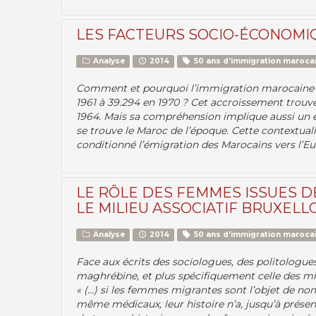
LES FACTEURS SOCIO-ÉCONOMI
Analyse
2014
50 ans d’immigration marocai
Comment et pourquoi l’immigration marocaine e
1961 à 39.294 en 1970 ? Cet accroissement trouve
1964. Mais sa compréhension implique aussi un 
se trouve le Maroc de l’époque. Cette contextualis
conditionné l’émigration des Marocains vers l’Eu
LE RÔLE DES FEMMES ISSUES D
LE MILIEU ASSOCIATIF BRUXELLOIS
Analyse
2014
50 ans d’immigration marocai
Face aux écrits des sociologues, des politologues
maghrébine, et plus spécifiquement celle des m
« (...) si les femmes migrantes sont l’objet de 
même médicaux, leur histoire n’a, jusqu’à présent,