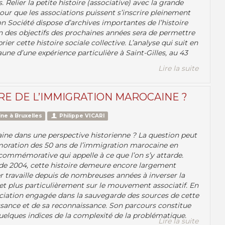
Relier la petite histoire (associative) avec la grande
our que les associations puissent s’inscrire pleinement
n Société dispose d’archives importantes de l’histoire
Un des objectifs des prochaines années sera de permettre
ier cette histoire sociale collective. L’analyse qui suit en
ne d’une expérience particulière à Saint-Gilles, au 43
Lire la suite
RE DE L’IMMIGRATION MAROCAINE ?
ne à Bruxelles
Philippe VICARI
ine dans une perspective historienne ? La question peut
oration des 50 ans de l’immigration marocaine en
commémorative qui appelle à ce que l’on s’y attarde.
 de 2004, cette histoire demeure encore largement
travaille depuis de nombreuses années à inverser la
et plus particulièrement sur le mouvement associatif. En
sociation engagée dans la sauvegarde des sources de cette
issance et de sa reconnaissance. Son parcours constitue
quelques indices de la complexité de la problématique.
Lire la suite