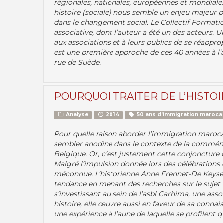
régionales, nationales, européennes et mondiales. 
histoire (sociale) nous semble un enjeu majeur p
dans le changement social. Le Collectif Formatio
associative, dont l’auteur a été un des acteurs. 
aux associations et à leurs publics de se réappropr
est une première approche de ces 40 années à l’au
rue de Suède.
POURQUOI TRAITER DE L’HISTOI
Analyse
2014
50 ans d’immigration marocai
Pour quelle raison aborder l’immigration maroca
sembler anodine dans le contexte de la commém
Belgique. Or, c’est justement cette conjoncture 
Malgré l’impulsion donnée lors des célébrations
méconnue. L’historienne Anne Frennet-De Keyser 
tendance en menant des recherches sur le sujet 
s’investissant au sein de l’asbl Carhima, une as
histoire, elle œuvre aussi en faveur de sa conna
une expérience à l’aune de laquelle se profilent 