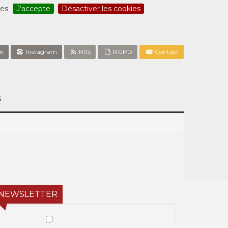
ces
J’accepte
Désactiver les cookies
k
Instagram
RSS
RGPD
Contact
S
NEWSLETTER