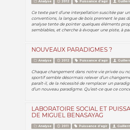
Analyse
2012
Puissance d’agir
Guille
Ce texte part d’une interpellation suscitée par un
conventions, la langue de bois prennent le pas dan
analyse tente de pointer quelques éléments prop
semblables, et cherche à évoquer une piste, à par
NOUVEAUX PARADIGMES ?
Analyse
2012
Puissance d’agir
Guille
Chaque changement dans notre vie privée ou notr
sportif semble désormais relever d’un changemen
paraît-il, de la nécessité de remplacer un parad
d’un nouveau paradigme. Qu’est-ce que ce concep
LABORATOIRE SOCIAL ET PUISSA
DE MIGUEL BENASAYAG
Analyse
2011
Puissance d’agir
Guille