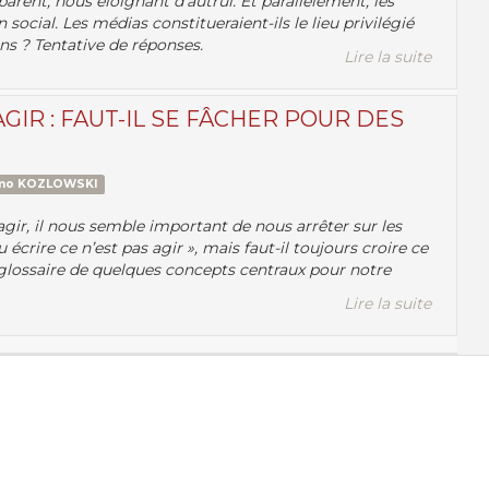
aparent, nous éloignant d’autrui. Et parallèlement, les
ocial. Les médias constitueraient-ils le lieu privilégié
s ? Tentative de réponses.
Lire la suite
GIR : FAUT-IL SE FÂCHER POUR DES
rmo KOZLOWSKI
’agir, il nous semble important de nous arrêter sur les
écrire ce n’est pas agir », mais faut-il toujours croire ce
 glossaire de quelques concepts centraux pour notre
Lire la suite