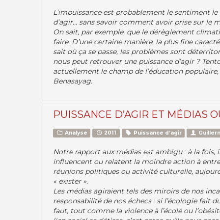
L’impuissance est probablement le sentiment le p
d’agir... sans savoir comment avoir prise sur le m
On sait, par exemple, que le dérèglement climat
faire. D’une certaine manière, la plus fine carac
sait où ça se passe, les problèmes sont déterrit
nous peut retrouver une puissance d’agir ? Tento
actuellement le champ de l’éducation populaire,
Benasayag.
PUISSANCE D’AGIR ET MÉDIAS O
Analyse
2011
Puissance d’agir
Guille
Notre rapport aux médias est ambigu : à la fois,
influencent ou relatent la moindre action à entrep
réunions politiques ou activité culturelle, aujour
« exister ».
Les médias agiraient tels des miroirs de nos inca
responsabilité de nos échecs : si l’écologie fait d
faut, tout comme la violence à l’école ou l’obésité 