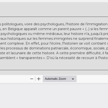
 politologues, voire des psychologues, l’histoire de l’immigratio
 en Belgique apparaît comme un parent pauvre « (...) si les fem
psychologiques ou même médicaux, leur histoire n’a, jusqu’à prés
avaux historiques sur les femmes immigrées ne surprend finalem
t complexe. En effet, pour l’écrire, l’historien se voit contraint
r les processus de dominations patriarcale, économique, sociale, po
iste et lacunaire de cette histoire. A cette première difficulté, il f
blent « transparentes ». D’où la nécessité de recourir à l’histo