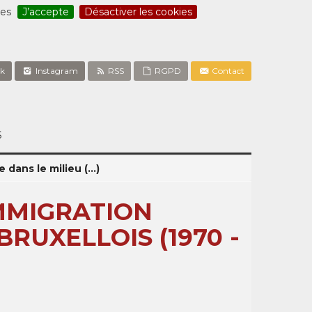
ces
J’accepte
Désactiver les cookies
k
Instagram
RSS
RGPD
Contact
S
ans le milieu (...)
IMMIGRATION
RUXELLOIS (1970 -