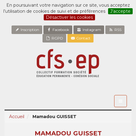
En poursuivant votre navigation sur ce site, vous acceptez
l’utilisation de cookies de suivi et de préférences
J’accepte
Désactiver les cookies
Inscription
Facebook
Instagram
RSS
RGPD
Contact
Toggle
navigati
Accueil
Mamadou GUISSET
MAMADOU GUISSET