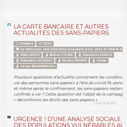
LA CARTE BANCAIRE ET AUTRES
ACTUALITÉS DES SANS-PAPIERS
Analyse
2020
Le labocoop, une éducation populaire pour, avec et PAR le peu
Alain LEDUC
Bintou TOURE
Mamadou DIALLO
Mamadou GUISSET
Modou NDIAYE
Sédar
Serge BAGAMBOULA
Plusieurs questions d’actualité concernent les conditions
vie des personnes sans-papiers à l’ère du covid-19, penda
et même après le confinement, les sans-papiers resteront
confinés à vie ? Cette question est l’objet de la campagne
« déconfinons les droits des sans-papiers ».
Lire la suite
URGENCE ! D’UNE ANALYSE SOCIALE
DES POPULATIONS VULNÉRABLES AU