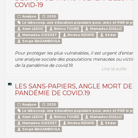
COVID-19
Analyse
2020
Le labocoop, une éducation populaire pour, avec et PAR le peu
Alain LEDUC
Bintou TOURE
Mamadou DIALLO
Mamadou GUISSET
Modou NDIAYE
Sédar
Serge BAGAMBOULA
Pour protéger les plus vulnérables, il est urgent d’entam
une analyse sociale des populations menacées ou victim
de la pandémie de covid.19.
Lire la suite
LES SANS-PAPIERS, ANGLE MORT DE 
PANDÉMIE DE COVID.19
Analyse
2020
Le labocoop, une éducation populaire pour, avec et PAR le peu
Alain LEDUC
Bintou TOURE
Mamadou DIALLO
Mamadou GUISSET
Modou NDIAYE
Sédar
Serge BAGAMBOULA