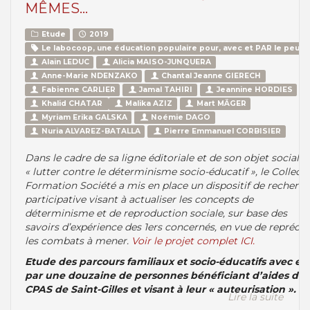
MÊMES…
Etude
2019
Le labocoop, une éducation populaire pour, avec et PAR le peupl
Alain LEDUC
Alicia MAISO-JUNQUERA
Anne-Marie NDENZAKO
Chantal Jeanne GIERECH
Fabienne CARLIER
Jamal TAHIRI
Jeannine HORDIES
Khalid CHATAR
Malika AZIZ
Mart MÄGER
Myriam Erika GALSKA
Noémie DAGO
Nuria ALVAREZ-BATALLA
Pierre Emmanuel CORBISIER
Dans le cadre de sa ligne éditoriale et de son objet social
« lutter contre le déterminisme socio-éducatif », le Collecti
Formation Société a mis en place un dispositif de recherc
participative visant à actualiser les concepts de
déterminisme et de reproduction sociale, sur base des
savoirs d’expérience des 1ers concernés, en vue de reprécis
les combats à mener.
Voir le projet complet ICI.
Etude des parcours familiaux et socio-éducatifs avec et
par une douzaine de personnes bénéficiant d’aides du
CPAS de Saint-Gilles et visant à leur « auteurisation ».
Lire la suite