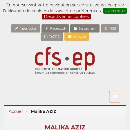
En poursuivant votre navigation sur ce site, vous acceptez
l’utilisation de cookies de suivi et de préférences
J’accepte
Désactiver les cookies
Inscription
Facebook
Instagram
RSS
RGPD
Contact
Toggle
navigati
Accueil
Malika AZIZ
MALIKA AZIZ