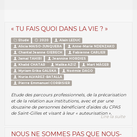
« TU FAIS QUOI DANS LA VIE ? »
Etude
2020
Alain LEDUC
Alicia MAISO-JUNQUERA
Anne-Marie NDENZAKO
Chantal Jeanne GIERECH
Fabienne CARLIER
Jamal TAHIRI
Jeannine HORDIES
Khalid CHATAR
Malika AZIZ
Mart MÄGER
Myriam Erika GALSKA
Noémie DAGO
Nuria ALVAREZ-BATALLA
Pierre Emmanuel CORBISIER
Etude des parcours professionnels, de la précarisation
et de la relation aux institutions, avec et par une
douzaine de personnes bénéficiant d’aides du CPAS
de Saint-Gilles et visant à leur « auteurisation ».
Lire la suite
NOUS NE SOMMES PAS QUE NOUS-