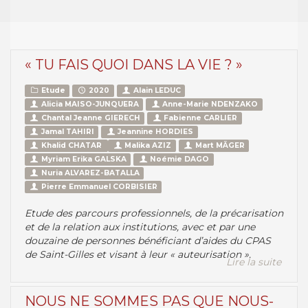
« TU FAIS QUOI DANS LA VIE ? »
Etude
2020
Alain LEDUC
Alicia MAISO-JUNQUERA
Anne-Marie NDENZAKO
Chantal Jeanne GIERECH
Fabienne CARLIER
Jamal TAHIRI
Jeannine HORDIES
Khalid CHATAR
Malika AZIZ
Mart MÄGER
Myriam Erika GALSKA
Noémie DAGO
Nuria ALVAREZ-BATALLA
Pierre Emmanuel CORBISIER
Etude des parcours professionnels, de la précarisation
et de la relation aux institutions, avec et par une
douzaine de personnes bénéficiant d’aides du CPAS
de Saint-Gilles et visant à leur « auteurisation ».
Lire la suite
NOUS NE SOMMES PAS QUE NOUS-