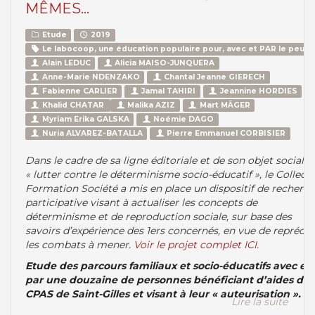
MÊMES…
Etude
2019
Le labocoop, une éducation populaire pour, avec et PAR le peupl
Alain LEDUC
Alicia MAISO-JUNQUERA
Anne-Marie NDENZAKO
Chantal Jeanne GIERECH
Fabienne CARLIER
Jamal TAHIRI
Jeannine HORDIES
Khalid CHATAR
Malika AZIZ
Mart MÄGER
Myriam Erika GALSKA
Noémie DAGO
Nuria ALVAREZ-BATALLA
Pierre Emmanuel CORBISIER
Dans le cadre de sa ligne éditoriale et de son objet social
« lutter contre le déterminisme socio-éducatif », le Collecti
Formation Société a mis en place un dispositif de recherc
participative visant à actualiser les concepts de
déterminisme et de reproduction sociale, sur base des
savoirs d’expérience des 1ers concernés, en vue de reprécis
les combats à mener.
Voir le projet complet ICI.
Etude des parcours familiaux et socio-éducatifs avec et
par une douzaine de personnes bénéficiant d’aides du
CPAS de Saint-Gilles et visant à leur « auteurisation ».
Lire la suite