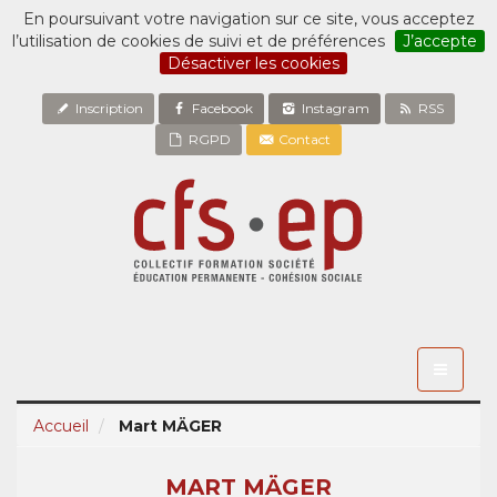
En poursuivant votre navigation sur ce site, vous acceptez
l’utilisation de cookies de suivi et de préférences
J’accepte
Désactiver les cookies
Inscription
Facebook
Instagram
RSS
RGPD
Contact
Toggle
navigati
Accueil
Mart MÄGER
MART MÄGER