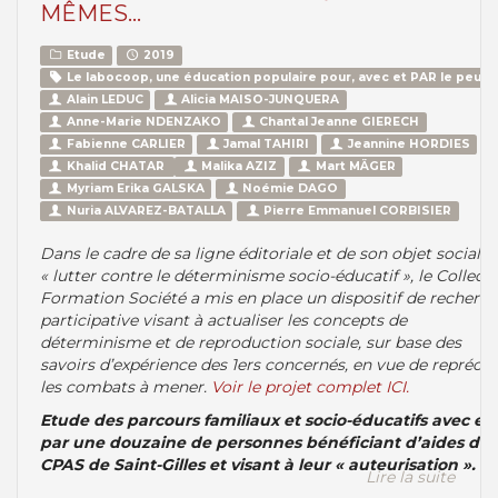
MÊMES…
Etude
2019
Le labocoop, une éducation populaire pour, avec et PAR le peupl
Alain LEDUC
Alicia MAISO-JUNQUERA
Anne-Marie NDENZAKO
Chantal Jeanne GIERECH
Fabienne CARLIER
Jamal TAHIRI
Jeannine HORDIES
Khalid CHATAR
Malika AZIZ
Mart MÄGER
Myriam Erika GALSKA
Noémie DAGO
Nuria ALVAREZ-BATALLA
Pierre Emmanuel CORBISIER
Dans le cadre de sa ligne éditoriale et de son objet social
« lutter contre le déterminisme socio-éducatif », le Collecti
Formation Société a mis en place un dispositif de recherc
participative visant à actualiser les concepts de
déterminisme et de reproduction sociale, sur base des
savoirs d’expérience des 1ers concernés, en vue de reprécis
les combats à mener.
Voir le projet complet ICI.
Etude des parcours familiaux et socio-éducatifs avec et
par une douzaine de personnes bénéficiant d’aides du
CPAS de Saint-Gilles et visant à leur « auteurisation ».
Lire la suite