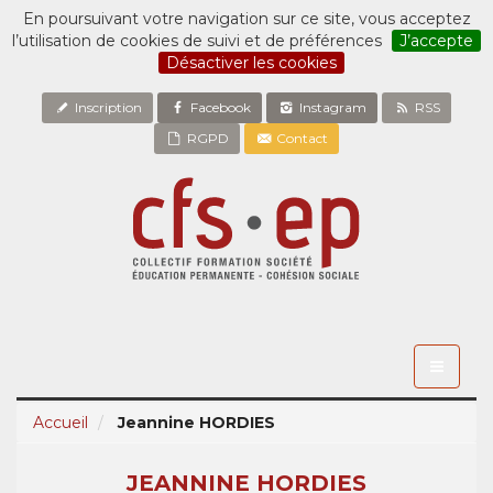
En poursuivant votre navigation sur ce site, vous acceptez
l’utilisation de cookies de suivi et de préférences
J’accepte
Désactiver les cookies
Inscription
Facebook
Instagram
RSS
RGPD
Contact
Toggle
navigati
Accueil
Jeannine HORDIES
JEANNINE HORDIES