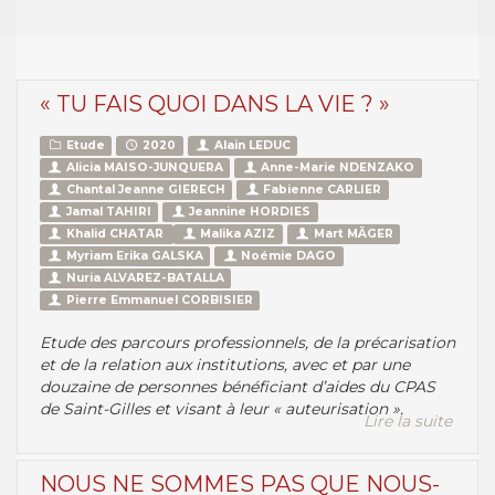
« TU FAIS QUOI DANS LA VIE ? »
Etude
2020
Alain LEDUC
Alicia MAISO-JUNQUERA
Anne-Marie NDENZAKO
Chantal Jeanne GIERECH
Fabienne CARLIER
Jamal TAHIRI
Jeannine HORDIES
Khalid CHATAR
Malika AZIZ
Mart MÄGER
Myriam Erika GALSKA
Noémie DAGO
Nuria ALVAREZ-BATALLA
Pierre Emmanuel CORBISIER
Etude des parcours professionnels, de la précarisation
et de la relation aux institutions, avec et par une
douzaine de personnes bénéficiant d’aides du CPAS
de Saint-Gilles et visant à leur « auteurisation ».
Lire la suite
NOUS NE SOMMES PAS QUE NOUS-