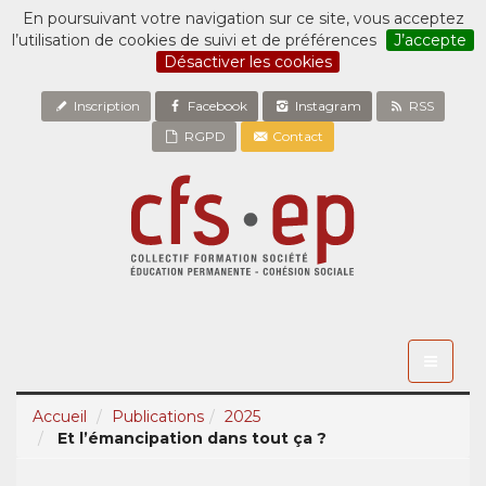
En poursuivant votre navigation sur ce site, vous acceptez
l’utilisation de cookies de suivi et de préférences
J’accepte
Désactiver les cookies
Inscription
Facebook
Instagram
RSS
RGPD
Contact
Toggle
navigati
Accueil
Publications
2025
Et l’émancipation dans tout ça ?