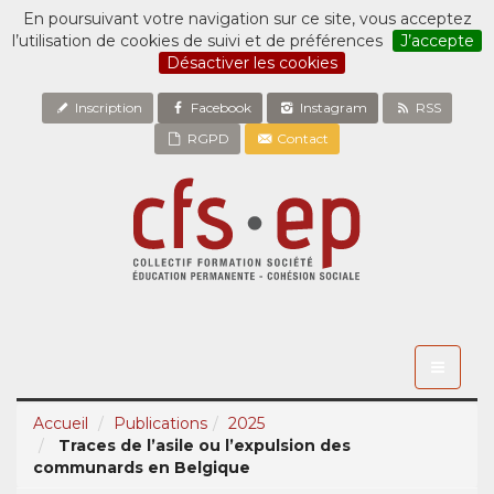
En poursuivant votre navigation sur ce site, vous acceptez
l’utilisation de cookies de suivi et de préférences
J’accepte
Désactiver les cookies
Inscription
Facebook
Instagram
RSS
RGPD
Contact
Toggle
navigati
Accueil
Publications
2025
Traces de l’asile ou l’expulsion des
communards en Belgique