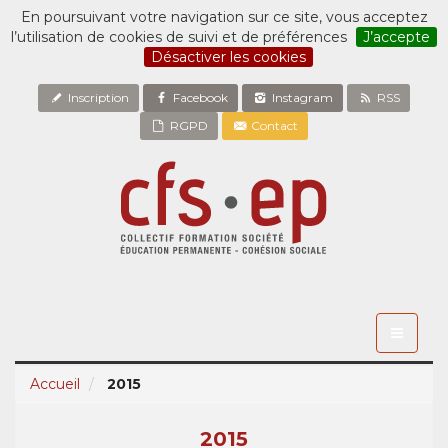
En poursuivant votre navigation sur ce site, vous acceptez
l’utilisation de cookies de suivi et de préférences
J’accepte
Désactiver les cookies
Inscription
Facebook
Instagram
RSS
RGPD
Contact
Toggle
navigati
Accueil
2015
2015