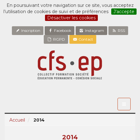
En poursuivant votre navigation sur ce site, vous acceptez
l’utilisation de cookies de suivi et de préférences
J’accepte
Désactiver les cookies
Inscription
Facebook
Instagram
RSS
RGPD
Contact
Toggle
navigati
Accueil
2014
2014