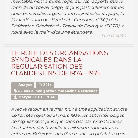
inévitablement à s’interroger sur les rapports que le
mon de du travail belge, et plus particulièrement les
deux principales organisations syndicales du pays, la
Confédération des Syndicats Chrétiens (CSC) et la
Fédération Générale du Travail de Belgique (FGTB), a
noué avec la main-d’œuvre étrangère.
Lire la suite
LE RÔLE DES ORGANISATIONS
SYNDICALES DANS LA
RÉGULARISATION DES
CLANDESTINS DE 1974 - 1975
Analyse
2014
50 ans d’immigration marocaine à Bruxelles
Mazyar KHOOJINIAN
Avec le retour en février 1967 à une application stricte
de l’arrêté royal du 31 mars 1936, les autorités belges
ne régularisent plus que dans des cas exceptionnels
la situation des travailleurs extracommunautaires
entrés en Belgique sans être munis au préalable d’un