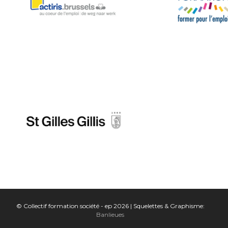
© Collectif formation société - ep 2026 | Squelettes & Graphisme:
Banlieues