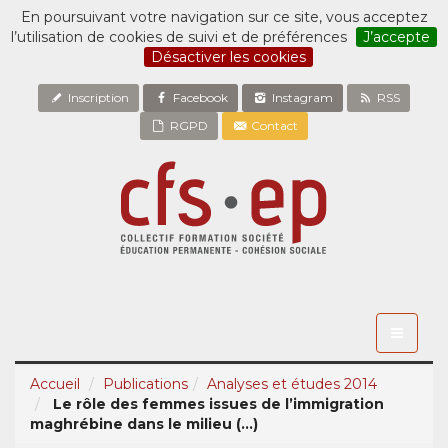
En poursuivant votre navigation sur ce site, vous acceptez
l’utilisation de cookies de suivi et de préférences
J’accepte
Désactiver les cookies
Inscription
Facebook
Instagram
RSS
RGPD
Contact
Toggle
navigati
Accueil
Publications
Analyses et études 2014
Le rôle des femmes issues de l’immigration
maghrébine dans le milieu (...)