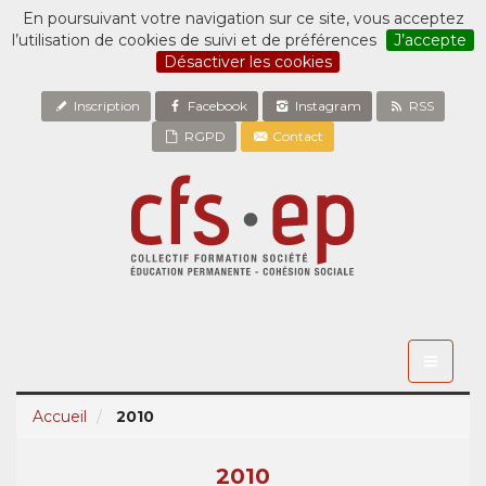
En poursuivant votre navigation sur ce site, vous acceptez
l’utilisation de cookies de suivi et de préférences
J’accepte
Désactiver les cookies
Inscription
Facebook
Instagram
RSS
RGPD
Contact
Toggle
navigati
Accueil
2010
2010