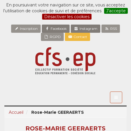
En poursuivant votre navigation sur ce site, vous acceptez
l’utilisation de cookies de suivi et de préférences
J’accepte
Désactiver les cookies
Inscription
Facebook
Instagram
RSS
RGPD
Contact
Toggle
navigati
Accueil
Rose-Marie GEERAERTS
ROSE-MARIE GEERAERTS