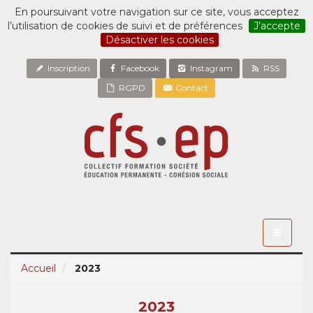
En poursuivant votre navigation sur ce site, vous acceptez
l’utilisation de cookies de suivi et de préférences
J’accepte
Désactiver les cookies
Inscription
Facebook
Instagram
RSS
RGPD
Contact
Toggle
navigati
Accueil
2023
2023