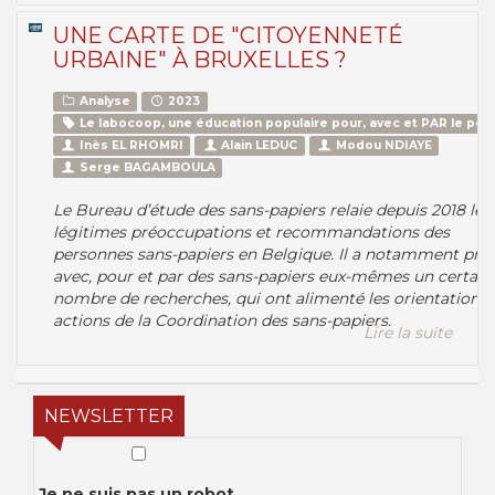
UNE CARTE DE "CITOYENNETÉ
URBAINE" À BRUXELLES ?
Analyse
2023
Le labocoop, une éducation populaire pour, avec et PAR le peu
Inès EL RHOMRI
Alain LEDUC
Modou NDIAYE
Serge BAGAMBOULA
Le Bureau d’étude des sans-papiers relaie depuis 2018 les
légitimes préoccupations et recommandations des
personnes sans-papiers en Belgique. Il a notamment pro
avec, pour et par des sans-papiers eux-mêmes un certain
nombre de recherches, qui ont alimenté les orientations 
actions de la Coordination des sans-papiers.
Lire la suite
NEWSLETTER
Je ne suis pas un robot