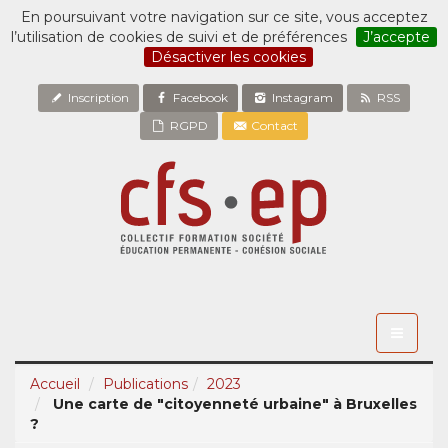
En poursuivant votre navigation sur ce site, vous acceptez
l’utilisation de cookies de suivi et de préférences
J’accepte
Désactiver les cookies
Inscription
Facebook
Instagram
RSS
RGPD
Contact
Toggle
navigati
Accueil
Publications
2023
Une carte de "citoyenneté urbaine" à Bruxelles
?