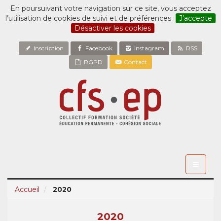
En poursuivant votre navigation sur ce site, vous acceptez
l’utilisation de cookies de suivi et de préférences
J’accepte
Désactiver les cookies
Inscription
Facebook
Instagram
RSS
RGPD
Contact
Toggle
navigati
Accueil
2020
2020