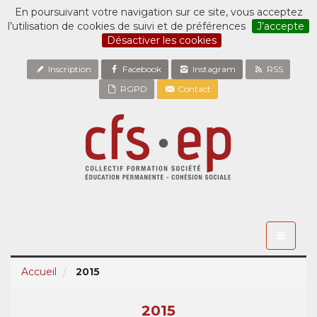
En poursuivant votre navigation sur ce site, vous acceptez
l’utilisation de cookies de suivi et de préférences
J’accepte
Désactiver les cookies
Inscription
Facebook
Instagram
RSS
RGPD
Contact
Toggle
navigati
Accueil
2015
2015