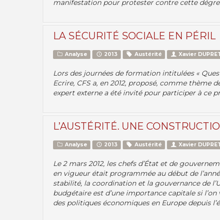
manifestation pour protester contre cette dégress
LA SÉCURITÉ SOCIALE EN PÉRIL
Analyse
2013
Austérité
Xavier DUPRE
Lors des journées de formation intitulées « Ques
Ecrire, CFS a, en 2012, proposé, comme thème de 
expert externe a été invité pour participer à ce p
L’AUSTÉRITÉ. UNE CONSTRUCTI
Analyse
2013
Austérité
Xavier DUPRE
Le 2 mars 2012, les chefs d’État et de gouvernem
en vigueur était programmée au début de l’année 2
stabilité, la coordination et la gouvernance de
budgétaire est d’une importance capitale si l’o
des politiques économiques en Europe depuis l’é