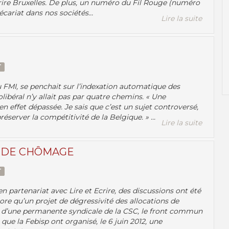
crire Bruxelles. De plus, un numéro du Fil Rouge (numéro
cariat dans nos sociétés...
Lire la suite
T
u FMI, se penchait sur l’indexation automatique des
ibéral n’y allait pas par quatre chemins. « Une
 effet dépassée. Je sais que c’est un sujet controversé,
server la compétitivité de la Belgique. » ...
Lire la suite
S DE CHÔMAGE
T
 partenariat avec Lire et Ecrire, des discussions ont été
core qu’un projet de dégressivité des allocations de
ive d’une permanente syndicale de la CSC, le front commun
 que la Febisp ont organisé, le 6 juin 2012, une