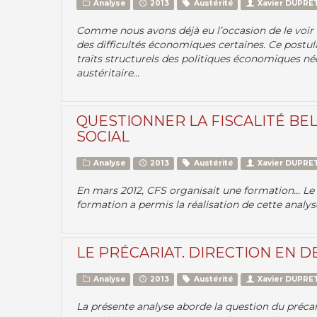
Analyse
2013
Austérité
Xavier DUPRE
Comme nous avons déjà eu l’occasion de le voir a
des difficultés économiques certaines. Ce postu
traits structurels des politiques économiques néol
austéritaire...
QUESTIONNER LA FISCALITÉ BE
SOCIAL
Analyse
2013
Austérité
Xavier DUPRE
En mars 2012, CFS organisait une formation… Le 
formation a permis la réalisation de cette analyse
LE PRÉCARIAT. DIRECTION EN D
Analyse
2013
Austérité
Xavier DUPRE
La présente analyse aborde la question du précar