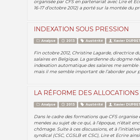
organisée par CFS en partenariat avec Lire et E
16-17 d’octobre 2012) a porté sur la montée du pré
INDEXATION SOUS PRESSION
Analyse
2013
Austérité
Xavier DUPRE
Fin octobre 2012, Christine Lagarde, directrice d
salaires en Belgique. La gardienne du dogme néol
indexation automatique des salaires me semble en
mais il me semble important de l’aborder pour pré
LA RÉFORME DES ALLOCATION
Analyse
2013
Austérité
Xavier DUPRE
Dans le cadre des formations que CFS organise en
menées au sujet de ce qui, à l’époque, n’était en
chômage. Suite à ces discussions, et à l’initiat
syndical (CSC, CGSLB et CSC), Lire et Ecrire ainsi