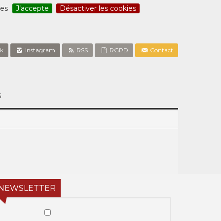
ces
J’accepte
Désactiver les cookies
k
Instagram
RSS
RGPD
Contact
S
NEWSLETTER