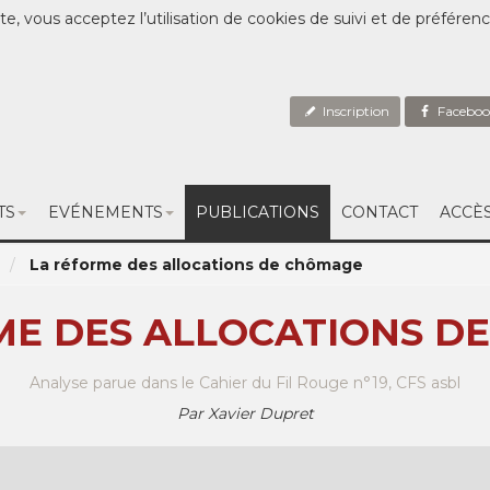
te, vous acceptez l’utilisation de cookies de suivi et de préféren
Inscription
Faceboo
TS
EVÉNEMENTS
PUBLICATIONS
CONTACT
ACCÈ
La réforme des allocations de chômage
ME DES ALLOCATIONS D
Analyse parue dans le Cahier du Fil Rouge n°19, CFS asbl
Par Xavier Dupret