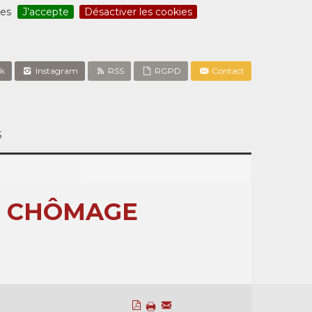
ces
J’accepte
Désactiver les cookies
k
Instagram
RSS
RGPD
Contact
S
E CHÔMAGE