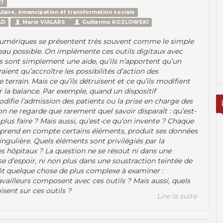
1
laire, émancipation et transformation sociale
AD
Marie VIALARS
Guillermo KOZLOWSKI
 numériques se présentent très souvent comme le simple
eau possible. On implémente ces outils digitaux avec
s sont simplement une aide, qu’ils n’apportent qu’un
eraient qu’accroître les possibilités d’action des
le terrain. Mais ce qu’ils détruisent et ce qu’ils modifient
r la balance. Par exemple, quand un dispositif
ifie l’admission des patients ou la prise en charge des
on ne regarde que rarement quel savoir disparaît : qu’est-
 plus faire ? Mais aussi, qu’est-ce qu’on invente ? Chaque
prend en compte certains éléments, produit ses données
ngulière. Quels éléments sont privilégiés par la
s hôpitaux ? La question ne se résout ni dans une
e d’espoir, ni non plus dans une soustraction teintée de
ôt quelque chose de plus complexe à examiner :
vailleurs composent avec ces outils ? Mais aussi, quels
isent sur ces outils ?
Lire la suite