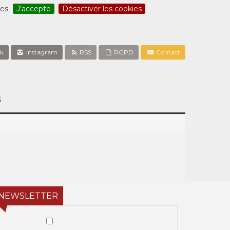
ces
J’accepte
Désactiver les cookies
k
Instagram
RSS
RGPD
Contact
S
NEWSLETTER