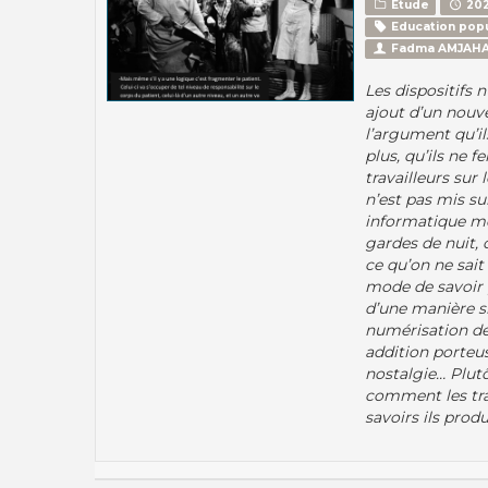
Etude
202
Education popu
Fadma AMJAH
Les dispositifs
ajout d’un nouv
l’argument qu’il
plus, qu’ils ne f
travailleurs sur 
n’est pas mis su
informatique mod
gardes de nuit, 
ce qu’on ne sait
mode de savoir 
d’une manière si
numérisation de
addition porteus
nostalgie… Plut
comment les tra
savoirs ils produ