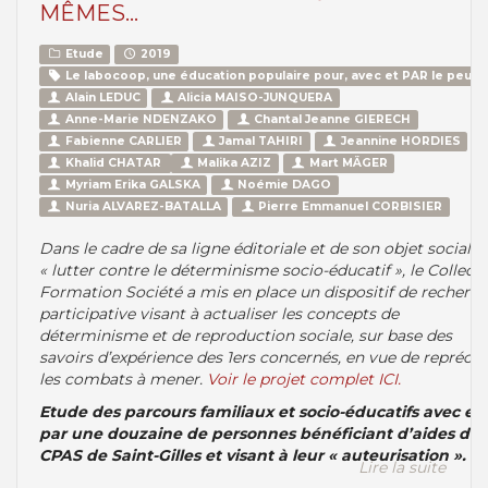
MÊMES…
Etude
2019
Le labocoop, une éducation populaire pour, avec et PAR le peupl
Alain LEDUC
Alicia MAISO-JUNQUERA
Anne-Marie NDENZAKO
Chantal Jeanne GIERECH
Fabienne CARLIER
Jamal TAHIRI
Jeannine HORDIES
Khalid CHATAR
Malika AZIZ
Mart MÄGER
Myriam Erika GALSKA
Noémie DAGO
Nuria ALVAREZ-BATALLA
Pierre Emmanuel CORBISIER
Dans le cadre de sa ligne éditoriale et de son objet social
« lutter contre le déterminisme socio-éducatif », le Collecti
Formation Société a mis en place un dispositif de recherc
participative visant à actualiser les concepts de
déterminisme et de reproduction sociale, sur base des
savoirs d’expérience des 1ers concernés, en vue de reprécis
les combats à mener.
Voir le projet complet ICI.
Etude des parcours familiaux et socio-éducatifs avec et
par une douzaine de personnes bénéficiant d’aides du
CPAS de Saint-Gilles et visant à leur « auteurisation ».
Lire la suite