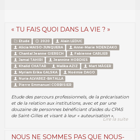
« TU FAIS QUOI DANS LA VIE ? »
Etude
2020
Alain LEDUC
Alicia MAISO-JUNQUERA
Anne-Marie NDENZAKO
Chantal Jeanne GIERECH
Fabienne CARLIER
Jamal TAHIRI
Jeannine HORDIES
Khalid CHATAR
Malika AZIZ
Mart MÄGER
Myriam Erika GALSKA
Noémie DAGO
Nuria ALVAREZ-BATALLA
Pierre Emmanuel CORBISIER
Etude des parcours professionnels, de la précarisation
et de la relation aux institutions, avec et par une
douzaine de personnes bénéficiant d’aides du CPAS
de Saint-Gilles et visant à leur « auteurisation ».
Lire la suite
NOUS NE SOMMES PAS QUE NOUS-