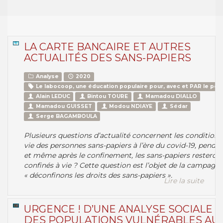
LA CARTE BANCAIRE ET AUTRES
ACTUALITÉS DES SANS-PAPIERS
Analyse
2020
Le labocoop, une éducation populaire pour, avec et PAR le peu
Alain LEDUC
Bintou TOURE
Mamadou DIALLO
Mamadou GUISSET
Modou NDIAYE
Sédar
Serge BAGAMBOULA
Plusieurs questions d’actualité concernent les conditions
vie des personnes sans-papiers à l’ère du covid-19, penda
et même après le confinement, les sans-papiers resteront
confinés à vie ? Cette question est l’objet de la campagne
« déconfinons les droits des sans-papiers ».
Lire la suite
URGENCE ! D’UNE ANALYSE SOCIALE
DES POPULATIONS VULNÉRABLES AU