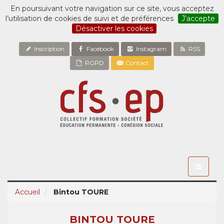
En poursuivant votre navigation sur ce site, vous acceptez
l’utilisation de cookies de suivi et de préférences
J’accepte
Désactiver les cookies
Inscription
Facebook
Instagram
RSS
RGPD
Contact
Toggle
navigati
Accueil
Bintou TOURE
BINTOU TOURE