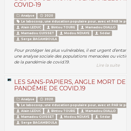
COVID-19
Analyse
2020
Le labocoop, une éducation populaire pour, avec et PAR le peu
Alain LEDUC
Bintou TOURE
Mamadou DIALLO
Mamadou GUISSET
Modou NDIAYE
Sédar
Serge BAGAMBOULA
Pour protéger les plus vulnérables, il est urgent d’entam
une analyse sociale des populations menacées ou victim
de la pandémie de covid.19.
Lire la suite
LES SANS-PAPIERS, ANGLE MORT DE 
PANDÉMIE DE COVID.19
Analyse
2020
Le labocoop, une éducation populaire pour, avec et PAR le peu
Alain LEDUC
Bintou TOURE
Mamadou DIALLO
Mamadou GUISSET
Modou NDIAYE
Sédar
Serge BAGAMBOULA