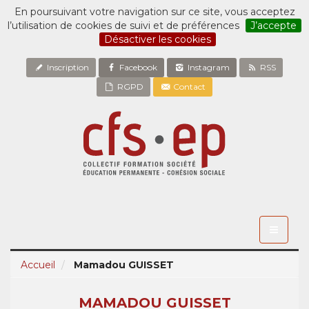
En poursuivant votre navigation sur ce site, vous acceptez
l’utilisation de cookies de suivi et de préférences
J’accepte
Désactiver les cookies
Inscription
Facebook
Instagram
RSS
RGPD
Contact
Toggle
navigati
Accueil
Mamadou GUISSET
MAMADOU GUISSET