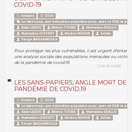
COVID-19
Analyse
2020
Le labocoop, une éducation populaire pour, avec et PAR le peu
Alain LEDUC
Bintou TOURE
Mamadou DIALLO
Mamadou GUISSET
Modou NDIAYE
Sédar
Serge BAGAMBOULA
Pour protéger les plus vulnérables, il est urgent d’entam
une analyse sociale des populations menacées ou victim
de la pandémie de covid.19.
Lire la suite
LES SANS-PAPIERS, ANGLE MORT DE 
PANDÉMIE DE COVID.19
Analyse
2020
Le labocoop, une éducation populaire pour, avec et PAR le peu
Alain LEDUC
Bintou TOURE
Mamadou DIALLO
Mamadou GUISSET
Modou NDIAYE
Sédar
Serge BAGAMBOULA