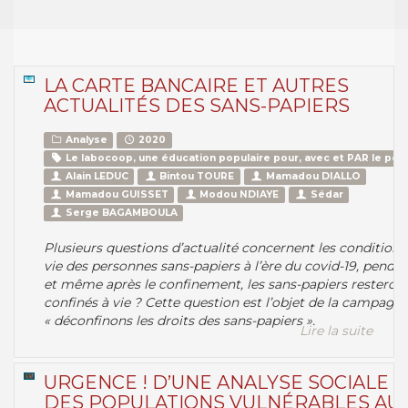
LA CARTE BANCAIRE ET AUTRES
ACTUALITÉS DES SANS-PAPIERS
Analyse
2020
Le labocoop, une éducation populaire pour, avec et PAR le peu
Alain LEDUC
Bintou TOURE
Mamadou DIALLO
Mamadou GUISSET
Modou NDIAYE
Sédar
Serge BAGAMBOULA
Plusieurs questions d’actualité concernent les conditions
vie des personnes sans-papiers à l’ère du covid-19, penda
et même après le confinement, les sans-papiers resteront
confinés à vie ? Cette question est l’objet de la campagne
« déconfinons les droits des sans-papiers ».
Lire la suite
URGENCE ! D’UNE ANALYSE SOCIALE
DES POPULATIONS VULNÉRABLES AU