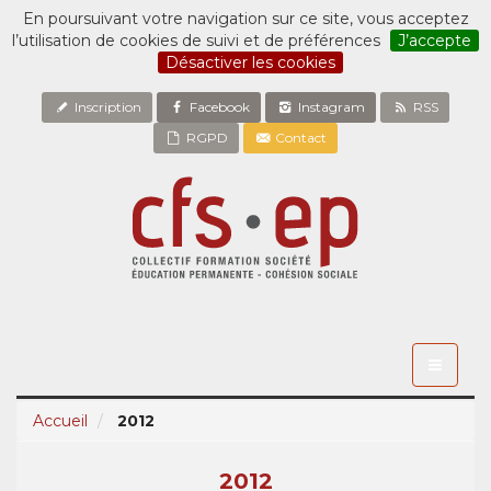
En poursuivant votre navigation sur ce site, vous acceptez
l’utilisation de cookies de suivi et de préférences
J’accepte
Désactiver les cookies
Inscription
Facebook
Instagram
RSS
RGPD
Contact
Toggle
navigati
Accueil
2012
2012