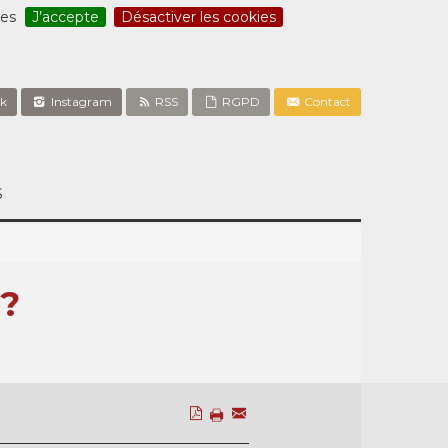
ces
J’accepte
Désactiver les cookies
k
Instagram
RSS
RGPD
Contact
S
?