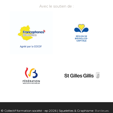
Avec le soutien de :
© Collectif formation société - ep 2026 | Squelettes & Graphisme:
Banlieues