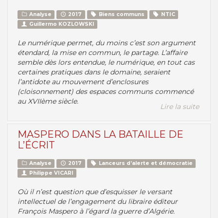
Analyse
2017
Biens communs
NTIC
Guillermo KOZLOWSKI
Le numérique permet, du moins c’est son argument
étendard, la mise en commun, le partage. L’affaire
semble dès lors entendue, le numérique, en tout cas
certaines pratiques dans le domaine, seraient
l’antidote au mouvement d’enclosures
(cloisonnement) des espaces communs commencé
au XVIIème siècle.
Lire la suite
MASPERO DANS LA BATAILLE DE
L’ÉCRIT
Analyse
2017
Lanceurs d’alerte et démocratie
Philippe VICARI
Où il n’est question que d’esquisser le versant
intellectuel de l’engagement du libraire éditeur
François Maspero à l’égard la guerre d’Algérie.