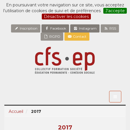
En poursuivant votre navigation sur ce site, vous acceptez
l’utilisation de cookies de suivi et de préférences
J’accepte
Désactiver les cookies
Inscription
Facebook
Instagram
RSS
RGPD
Contact
Toggle
navigati
Accueil
2017
2017