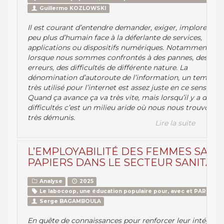
Guillermo KOZLOWSKI
Il est courant d’entendre demander, exiger, implorer, un
peu plus d’humain face à la déferlante de services,
applications ou dispositifs numériques. Notamment
lorsque nous sommes confrontés à des pannes, des
erreurs, des difficultés de différente nature. La
dénomination d’autoroute de l’information, un temps
très utilisé pour l’internet est assez juste en ce sens.
Quand ça avance ça va très vite, mais lorsqu’il y a des
difficultés c’est un milieu aride où nous nous trouvons
très démunis.
Lire la suite
L’EMPLOYABILITÉ DES FEMMES SANS
PAPIERS DANS LE SECTEUR SANITAIR
Analyse
2025
Le labocoop, une éducation populaire pour, avec et PAR le pe
Serge BAGAMBOULA
En quête de connaissances pour renforcer leur intégrati