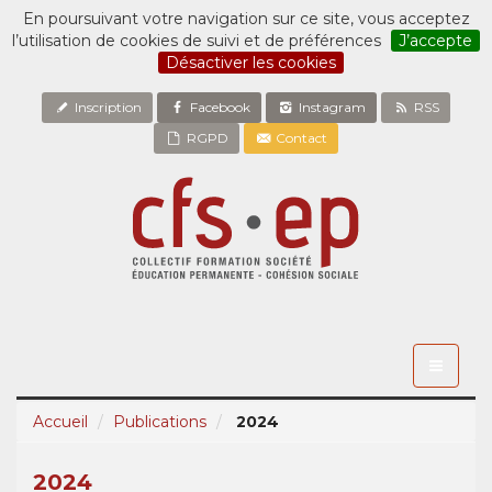
En poursuivant votre navigation sur ce site, vous acceptez
l’utilisation de cookies de suivi et de préférences
J’accepte
Désactiver les cookies
Inscription
Facebook
Instagram
RSS
RGPD
Contact
Toggle
navigati
Accueil
Publications
2024
2024