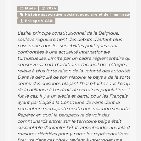
Etude
2024
Histoire associative, sociale, populaire et de l’immigration
Philippe VICARI
L’asile, principe constitutionnel de la Belgique,
soulève régulièrement des débats d’autant plus
passionnés que les sensibilités politiques sont
confrontées à une actualité internationale
tumultueuse. Limité par un cadre réglementaire qui
conserve sa part d’arbitraire, l’accueil des réfugiés
relève à plus forte raison de la volonté des autorités.
Dans le déroulé de son histoire, le pays a de la sorte
connu des épisodes plaçant l’hospitalité sous l’empire
de la défiance à l’endroit de certaines populations. Tel
fut le cas, il y a un siècle et demi, pour les Français
ayant participé à la Commune de Paris dont la
perception menaçante excita une réaction sécuritaire.
Repérer en quoi la perspective de voir des
communards entrer sur le territoire belge était
susceptible d’ébranler l’État, appréhender au-delà des
mesures décidées pour y parer les représentations à
l’œuvre dans ces choix, revient à interroger une