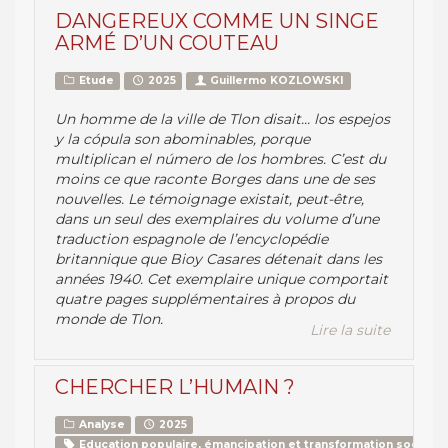
DANGEREUX COMME UN SINGE
ARMÉ D’UN COUTEAU
Etude
2025
Guillermo KOZLOWSKI
Un homme de la ville de Tlon disait…
los espejos
y la cópula son abominables, porque
multiplican el número de los hombres
. C’est du
moins ce que raconte Borges dans une de ses
nouvelles. Le témoignage existait, peut-être,
dans un seul des exemplaires du volume d’une
traduction espagnole de l’encyclopédie
britannique que Bioy Casares détenait dans les
années 1940. Cet exemplaire unique comportait
quatre pages supplémentaires à propos du
monde de Tlon.
Lire la suite
CHERCHER L’HUMAIN ?
Analyse
2025
Education populaire, émancipation et transformation sociale