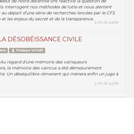
 début de notre décennie ont réactivé la question de
, ils interrogent nos méthodes de lutte et nous alertent
it au départ d’une série de recherches lancées par le CFS
 et les enjeux du secret et de la transparence.
Lire la suite
 LA DÉSOBÉISSANCE CIVILE
atie
Philippe VICARI
er. Au regard d’une mémoire des vainqueurs
ure, la mémoire des vaincus a été démesurément
ie. Un déséquilibre rémanent qui mènera enfin un juge à
Lire la suite