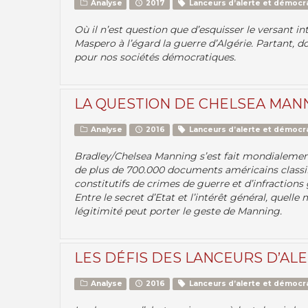
Analyse
2017
Lanceurs d’alerte et démocr
Où il n’est question que d’esquisser le versant in
Maspero à l’égard la guerre d’Algérie. Partant, d
pour nos sociétés démocratiques.
LA QUESTION DE CHELSEA MAN
Analyse
2016
Lanceurs d’alerte et démocr
Bradley/Chelsea Manning s’est fait mondialement 
de plus de 700.000 documents américains classif
constitutifs de crimes de guerre et d’infractions
Entre le secret d’Etat et l’intérêt général, quelle
légitimité peut porter le geste de Manning.
LES DÉFIS DES LANCEURS D’AL
Analyse
2016
Lanceurs d’alerte et démocr