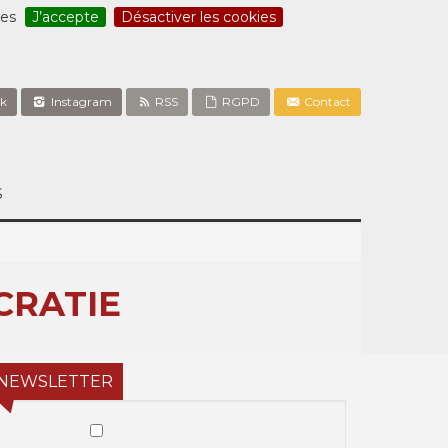
ces
J’accepte
Désactiver les cookies
k
Instagram
RSS
RGPD
Contact
S
CRATIE
NEWSLETTER