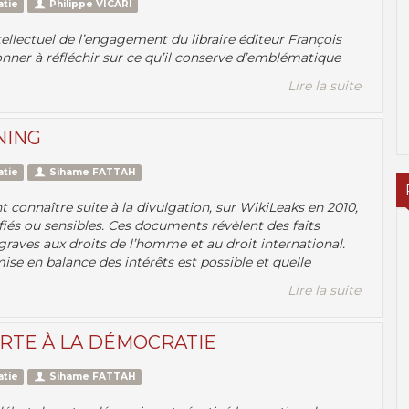
atie
Philippe VICARI
tellectuel de l’engagement du libraire éditeur François
onner à réfléchir sur ce qu’il conserve d’emblématique
Lire la suite
NING
atie
Sihame FATTAH
connaître suite à la divulgation, sur WikiLeaks en 2010,
iés ou sensibles. Ces documents révèlent des faits
 graves aux droits de l’homme et au droit international.
 mise en balance des intérêts est possible et quelle
Lire la suite
ERTE À LA DÉMOCRATIE
atie
Sihame FATTAH