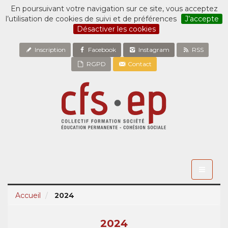
En poursuivant votre navigation sur ce site, vous acceptez
l’utilisation de cookies de suivi et de préférences
J’accepte
Désactiver les cookies
Inscription
Facebook
Instagram
RSS
RGPD
Contact
Toggle
navigati
Accueil
2024
2024