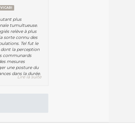
 VICARI
autant plus
ionale tumultueuse.
giés relève à plus
 la sorte connu des
ulations. Tel fut le
s dont la perception
 des communards
à des mesures
oger une posture du
ances dans la durée.
Lire la suite