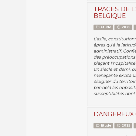
TRACES DE L
BELGIQUE
Etude
2025
L’asile, constitutio
âpres qu’à la latitud
administratif. Confié
des préoccupations p
plaçant l’hospitalité
un siècle et demi, 
menaçante excita un
éloigner du territoi
par-delà les opposi
susceptibilités dont
DANGEREUX 
Etude
2025