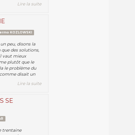
Lire la suite
ME
lermo KOZLOWSKI
un peu, disons la
 que des solutions,
l vaut mieux
me plutôt que le
ela le problème du
, comme disait un
Lire la suite
S SE
AR
e trentaine