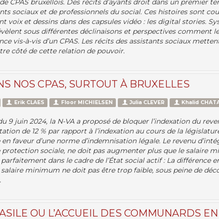
 de CPAS bruxellois. Des récits d’ayants droit dans un premier t
ts sociaux et de professionnels du social. Ces histoires sont cou
ient voix et dessins dans des capsules vidéo : les digital stories.
révèlent sous différentes déclinaisons et perspectives comment le
ce vis-à-vis d’un CPAS. Les récits des assistants sociaux metten
utre côté de cette relation de pouvoir.
NS NOS CPAS, SURTOUT À BRUXELLES
Erik CLAES
Floor MICHIELSEN
Julia CLEVER
Khalid CHAT
du 9 juin 2024, la N-VA a proposé de bloquer l’indexation du reve
tion de 12 % par rapport à l’indexation au cours de la législatu
de en faveur d’une norme d’indemnisation légale. Le revenu d’intégr
e protection sociale, ne doit pas augmenter plus que le salaire
 parfaitement dans le cadre de l’État social actif : La différence 
salaire minimum ne doit pas être trop faible, sous peine de déc
.
’ASILE OU L’ACCUEIL DES COMMUNARDS EN