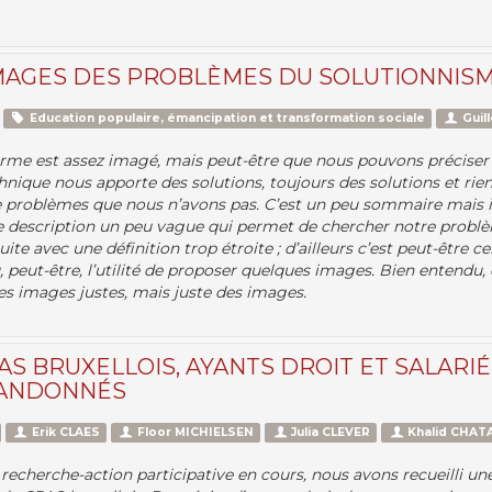
MAGES DES PROBLÈMES DU SOLUTIONNIS
Education populaire, émancipation et transformation sociale
Guil
erme est assez imagé, mais peut-être que nous pouvons préciser 
nique nous apporte des solutions, toujours des solutions et rien
e problèmes que nous n’avons pas. C’est un peu sommaire mais i
description un peu vague qui permet de chercher notre problè
uite avec une définition trop étroite ; d’ailleurs c’est peut-être c
, peut-être, l’utilité de proposer quelques images. Bien entendu
es images justes, mais juste des images.
AS BRUXELLOIS, AYANTS DROIT ET SALARIÉ
BANDONNÉS
Erik CLAES
Floor MICHIELSEN
Julia CLEVER
Khalid CHAT
recherche-action participative en cours, nous avons recueilli un