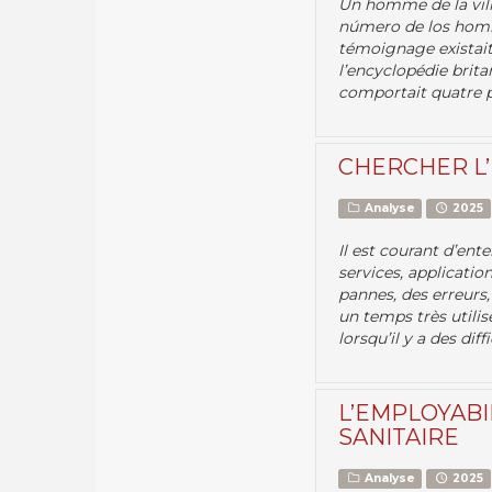
Un homme de la vill
número de los hom
témoignage existait
l’encyclopédie brit
comportait quatre 
CHERCHER L’
Analyse
2025
Il est courant d’ent
services, applicati
pannes, des erreurs,
un temps très utilis
lorsqu’il y a des di
L’EMPLOYABI
SANITAIRE
Analyse
2025