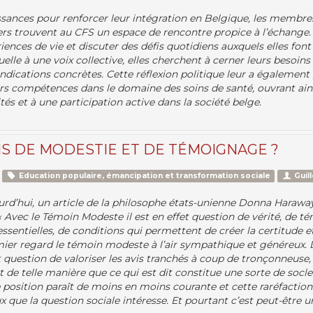
sances pour renforcer leur intégration en Belgique, les membr
 trouvent au CFS un espace de rencontre propice à l’échange. I
iences de vie et discuter des défis quotidiens auxquels elles font
elle à une voix collective, elles cherchent à cerner leurs besoins 
ndications concrètes. Cette réflexion politique leur a également
urs compétences dans le domaine des soins de santé, ouvrant ains
és et à une participation active dans la société belge.
S DE MODESTIE ET DE TÉMOIGNAGE ?
Education populaire, émancipation et transformation sociale
Guil
urd’hui, un article de la philosophe états-unienne Donna Haraway,
Avec le Témoin Modeste il est en effet question de vérité, de té
ssentielles, de conditions qui permettent de créer la certitude et
emier regard le témoin modeste à l’air sympathique et généreux
st question de valoriser les avis tranchés à coup de tronçonneuse, 
de telle manière que ce qui est dit constitue une sorte de soc
 position paraît de moins en moins courante et cette raréfaction
 que la question sociale intéresse. Et pourtant c’est peut-être u