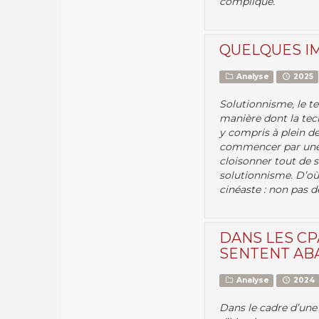
compliqué.
QUELQUES I
Analyse
2025
Solutionnisme, le t
manière dont la tech
y compris à plein d
commencer par une 
cloisonner tout de s
solutionnisme. D’où
cinéaste : non pas d
DANS LES CP
SENTENT A
Analyse
2024
Dans le cadre d’une 