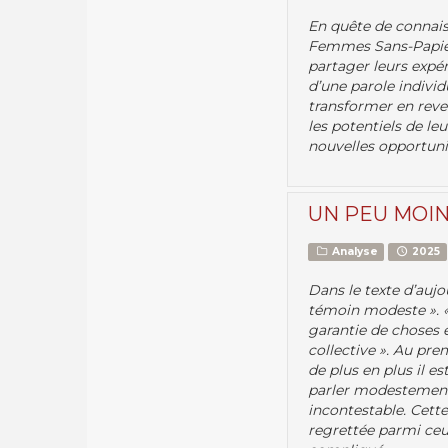
En quête de connais
Femmes Sans-Papiers
partager leurs expér
d’une parole individu
transformer en reve
les potentiels de le
nouvelles opportunit
UN PEU MOIN
Analyse
2025
Dans le texte d’aujo
témoin modeste ». « 
garantie de choses e
collective ». Au pr
de plus en plus il e
parler modestement 
incontestable. Cette
regrettée parmi ceux