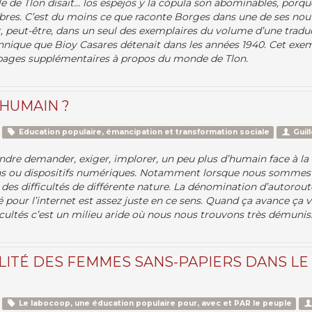
e de Tlon disait…
los espejos y la cópula son abominables, porqu
bres
. C’est du moins ce que raconte Borges dans une de ses nouv
, peut-être, dans un seul des exemplaires du volume d’une trad
annique que Bioy Casares détenait dans les années 1940. Cet exe
pages supplémentaires à propos du monde de Tlon.
HUMAIN ?
Education populaire, émancipation et transformation sociale
Guil
endre demander, exiger, implorer, un peu plus d’humain face à la
ons ou dispositifs numériques. Notamment lorsque nous sommes
 des difficultés de différente nature. La dénomination d’autorout
é pour l’internet est assez juste en ce sens. Quand ça avance ça v
fficultés c’est un milieu aride où nous nous trouvons très démunis
LITÉ DES FEMMES SANS-PAPIERS DANS LE
Le labocoop, une éducation populaire pour, avec et PAR le peuple