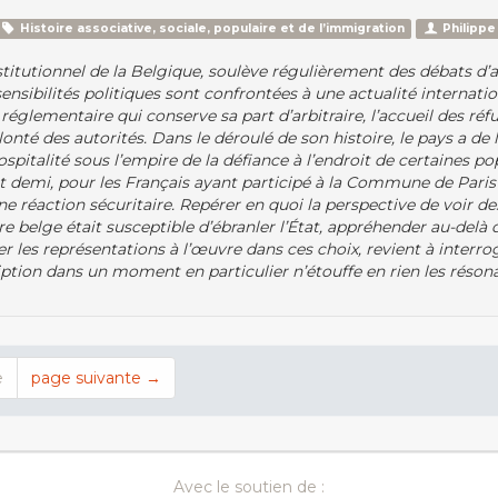
Histoire associative, sociale, populaire et de l’immigration
Philippe
nstitutionnel de la Belgique, soulève régulièrement des débats d’
ensibilités politiques sont confrontées à une actualité internat
réglementaire qui conserve sa part d’arbitraire, l’accueil des réfu
olonté des autorités. Dans le déroulé de son histoire, le pays a de
spitalité sous l’empire de la défiance à l’endroit de certaines pop
e et demi, pour les Français ayant participé à la Commune de Pari
e réaction sécuritaire. Repérer en quoi la perspective de voir
oire belge était susceptible d’ébranler l’État, appréhender au-del
r les représentations à l’œuvre dans ces choix, revient à interr
iption dans un moment en particulier n’étouffe en rien les réson
e
page suivante →
Avec le soutien de :