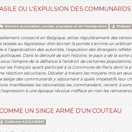
’ASILE OU L’EXPULSION DES COMMUNARDS
Histoire associative, sociale, populaire et de l’immigration
Philippe
nnellement consacré en Belgique, attise régulièrement des tensio
e laissée au législateur d’en borner la portée s’arrime un arbitrair
e à l’appréciation des autorités, l’expulsion des étrangers reflète 
olitiques. Dans le déroulé de son histoire, le pays a de la sorte
 sous l’empire de la défiance à l’endroit de certaines populations. Te
pour les Français ayant participé à la Commune de Paris dont la 
e réaction sécuritaire. Déceler à travers les moyens mis en œuvr
re belge des communards y séjournant à quels impératifs leur cho
tions manifestées les rationalités les commandant, revient à son
 l’expression à une époque révolue n’efface en rien les rémanenc
COMME UN SINGE ARMÉ D’UN COUTEAU
Guillermo KOZLOWSKI