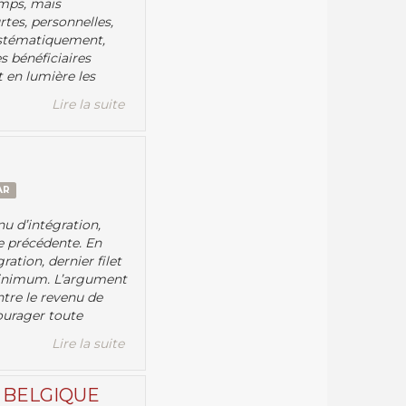
emps, mais
rtes, personnelles,
 Systématiquement,
s bénéficiaires
t en lumière les
Lire la suite
AR
nu d’intégration,
re précédente. En
ation, dernier filet
 minimum. L’argument
entre le revenu de
ourager toute
Lire la suite
 BELGIQUE