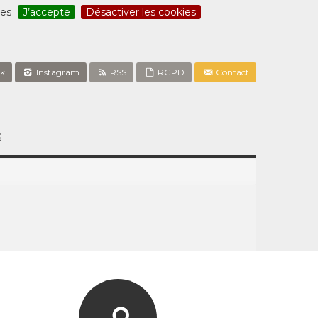
ces
J’accepte
Désactiver les cookies
k
Instagram
RSS
RGPD
Contact
S