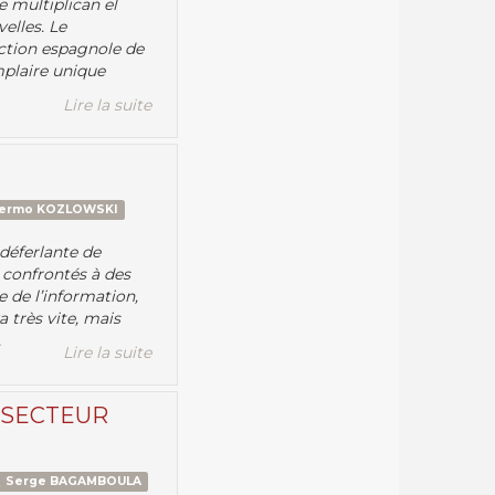
e multiplican el
elles. Le
uction espagnole de
mplaire unique
Lire la suite
lermo KOZLOWSKI
 déferlante de
 confrontés à des
e de l’information,
a très vite, mais
.
Lire la suite
 SECTEUR
Serge BAGAMBOULA