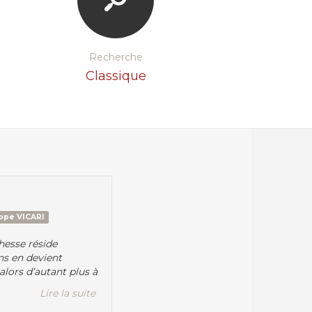
Recherche
Classique
ippe VICARI
hesse réside
ns en devient
alors d’autant plus à
Lire la suite