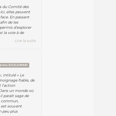
es du Comité des
ci, elles peuvent
 face. En passant
afin de les
 permis d’explorer
i la voie à de
Lire la suite
lermo KOZLOWSKI
 intitulé « Le
moignage fiable, de
 l’action
. Dans un monde où
il paraît sage de
le commun,
 est souvent
n peu plus