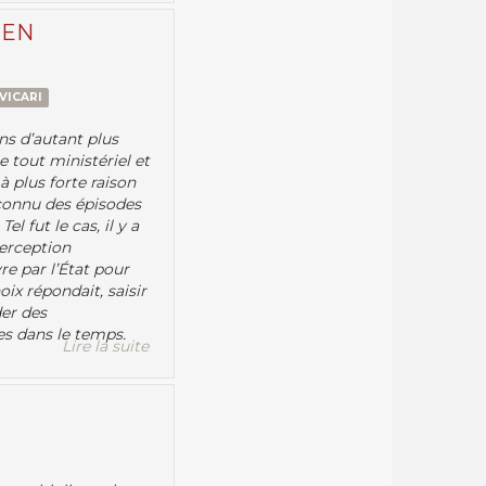
 EN
 VICARI
ns d’autant plus
e tout ministériel et
à plus forte raison
 connu des épisodes
l fut le cas, il y a
perception
e par l’État pour
ix répondait, saisir
der des
es dans le temps.
Lire la suite