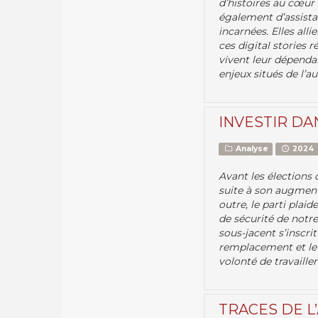
d’histoires au cœur
également d’assistan
incarnées. Elles all
ces digital stories 
vivent leur dépendan
enjeux situés de l’a
INVESTIR DA
Analyse
2024
Avant les élections 
suite à son augmenta
outre, le parti plai
de sécurité de notr
sous-jacent s’inscrit
remplacement et le 
volonté de travailler
TRACES DE L