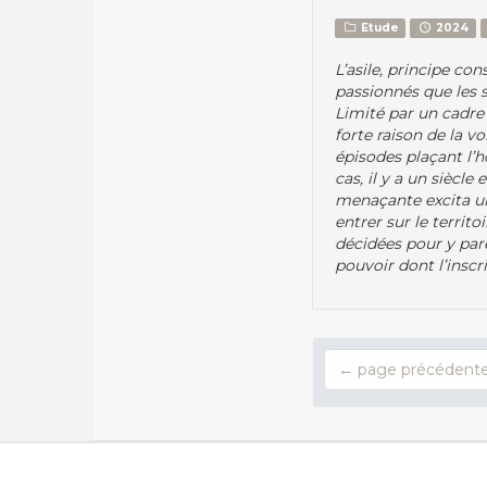
Etude
2024
L’asile, principe co
passionnés que les s
Limité par un cadre 
forte raison de la v
épisodes plaçant l’ho
cas, il y a un siècl
menaçante excita un
entrer sur le territ
décidées pour y pare
pouvoir dont l’inscr
← page précédent