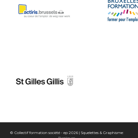
© Collectif formation société - ep 2026 | Squelettes & Graphisme:
Banlieues