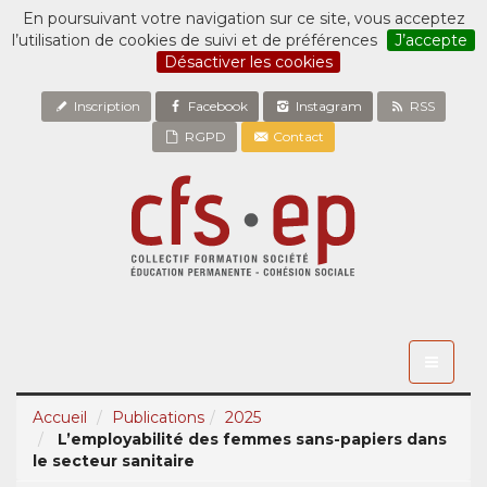
En poursuivant votre navigation sur ce site, vous acceptez
l’utilisation de cookies de suivi et de préférences
J’accepte
Désactiver les cookies
Inscription
Facebook
Instagram
RSS
RGPD
Contact
Toggle
navigati
Accueil
Publications
2025
L’employabilité des femmes sans-papiers dans
le secteur sanitaire