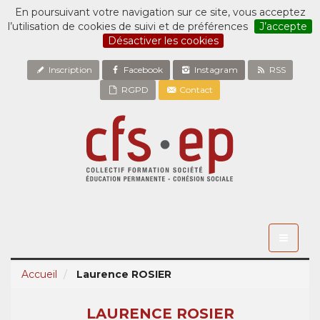
En poursuivant votre navigation sur ce site, vous acceptez
l’utilisation de cookies de suivi et de préférences
J’accepte
Désactiver les cookies
Inscription
Facebook
Instagram
RSS
RGPD
Contact
Toggle
navigati
Accueil
Laurence ROSIER
LAURENCE ROSIER