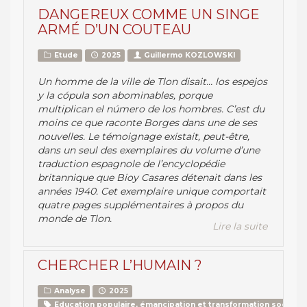
DANGEREUX COMME UN SINGE
ARMÉ D’UN COUTEAU
Etude
2025
Guillermo KOZLOWSKI
Un homme de la ville de Tlon disait…
los espejos
y la cópula son abominables, porque
multiplican el número de los hombres
. C’est du
moins ce que raconte Borges dans une de ses
nouvelles. Le témoignage existait, peut-être,
dans un seul des exemplaires du volume d’une
traduction espagnole de l’encyclopédie
britannique que Bioy Casares détenait dans les
années 1940. Cet exemplaire unique comportait
quatre pages supplémentaires à propos du
monde de Tlon.
Lire la suite
CHERCHER L’HUMAIN ?
Analyse
2025
Education populaire, émancipation et transformation sociale