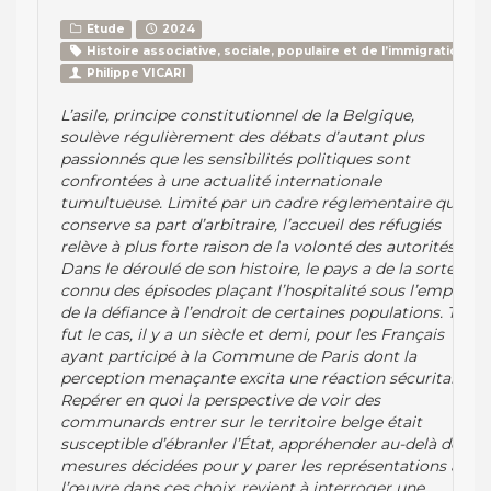
Etude
2024
Histoire associative, sociale, populaire et de l’immigration
Philippe VICARI
L’asile, principe constitutionnel de la Belgique,
soulève régulièrement des débats d’autant plus
passionnés que les sensibilités politiques sont
confrontées à une actualité internationale
tumultueuse. Limité par un cadre réglementaire qui
conserve sa part d’arbitraire, l’accueil des réfugiés
relève à plus forte raison de la volonté des autorités.
Dans le déroulé de son histoire, le pays a de la sorte
connu des épisodes plaçant l’hospitalité sous l’empire
de la défiance à l’endroit de certaines populations. Tel
fut le cas, il y a un siècle et demi, pour les Français
ayant participé à la Commune de Paris dont la
perception menaçante excita une réaction sécuritaire.
Repérer en quoi la perspective de voir des
communards entrer sur le territoire belge était
susceptible d’ébranler l’État, appréhender au-delà des
mesures décidées pour y parer les représentations à
l’œuvre dans ces choix, revient à interroger une