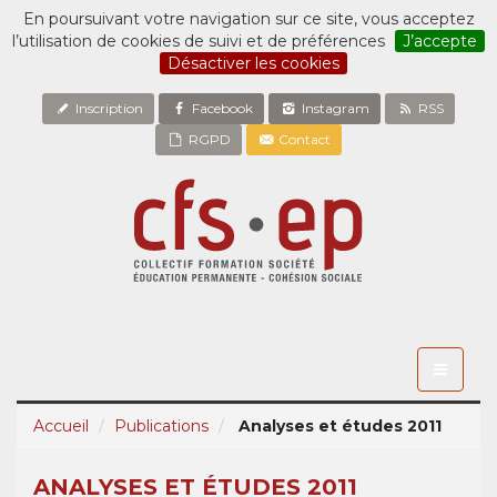
En poursuivant votre navigation sur ce site, vous acceptez
l’utilisation de cookies de suivi et de préférences
J’accepte
Désactiver les cookies
Inscription
Facebook
Instagram
RSS
RGPD
Contact
Toggle
navigati
Accueil
Publications
Analyses et études 2011
ANALYSES ET ÉTUDES 2011