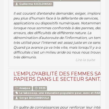
Guillermo KOZLOWSKI
Il est courant d’entendre demander, exiger, implorer, un
peu plus d’humain face à la déferlante de services,
applications ou dispositifs numériques. Notamment
lorsque nous sommes confrontés à des pannes, des
erreurs, des difficultés de différente nature. La
dénomination d’autoroute de l’information, un temps
très utilisé pour l’internet est assez juste en ce sens.
Quand ça avance ça va très vite, mais lorsqu’il y a des
difficultés c’est un milieu aride où nous nous trouvons
très démunis.
Lire la suite
L’EMPLOYABILITÉ DES FEMMES SANS
PAPIERS DANS LE SECTEUR SANITAIR
Analyse
2025
Le labocoop, une éducation populaire pour, avec et PAR le pe
Serge BAGAMBOULA
En quête de connaissances pour renforcer leur intégrati